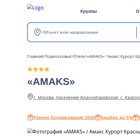
Круизы
О
Объект или направление
Главная
Подмосковье
Отели
«АMAKS» / Амакс Курорт К
«АMAKS»
г. Москва, поселение Краснопахорское, с. Красное,
Раннее бронирование 2026
Кешбек до 5%