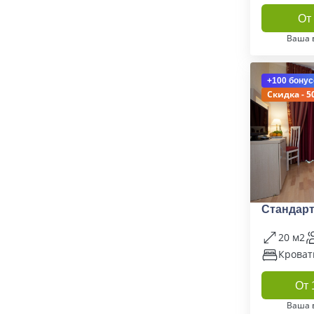
От 
Ваша 
+100 бонус
Скидка - 5
Стандарт
20 м2
Кроват
От 
Ваша 