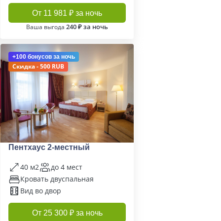
От 11 981 ₽ за ночь
240 ₽ за ночь
Ваша выгода
+100 бонусов
за ночь
Скидка - 500 RUB
Пентхаус 2-местный
40 м2
до 4 мест
Кровать двуспальная
Вид во двор
От 25 300 ₽ за ночь