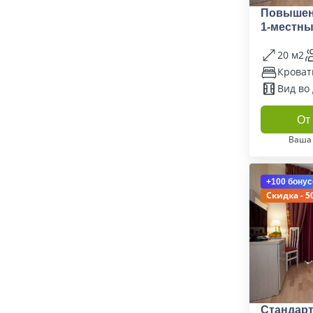
Повышен
1-местн
20 м2
Кроват
Вид во
От 
Ваша
+100 бонус
Скидка - 5
Стандарт