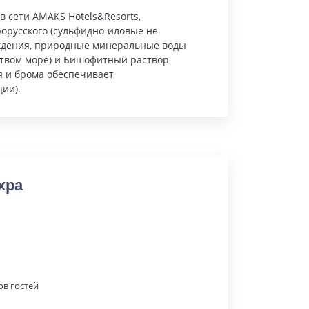
 сети АМАКS Hotels&Resorts,
рорусского (сульфидно-иловые не
ождения, природные минеральные воды
ртвом море) и Бишофитный раствор
я и брома обеспечивает
ии).
хра
ов гостей