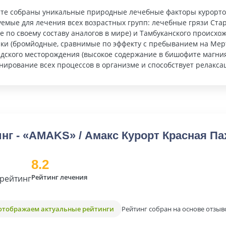
рте собраны уникальные природные лечебные факторы курортов
емые для лечения всех возрастных групп: лечебные грязи Ста
 по своему составу аналогов в мире) и Тамбуканского происх
чки (бромйодные, сравнимые по эффекту с пребыванием на Ме
адского месторождения (высокое содержание в бишофите магни
ирование всех процессов в организме и способствует релаксац
нг - «АMAKS» / Амакс Курорт Красная Па
8.2
Рейтинг лечения
рейтинг
Рейтинг собран на основе отзыв
отображаем актуальные рейтинги