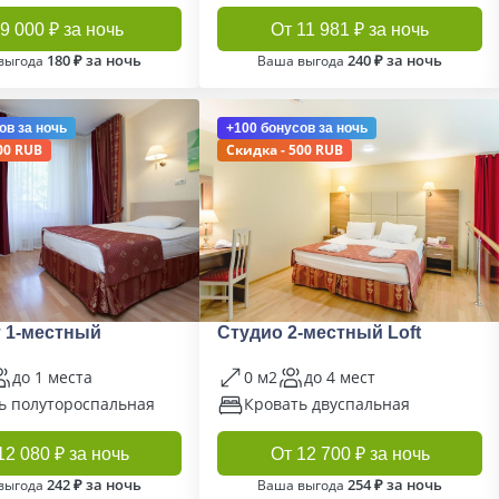
9 000 ₽ за ночь
От 11 981 ₽ за ночь
180 ₽ за ночь
240 ₽ за ночь
выгода
Ваша выгода
ов
за ночь
+100 бонусов
за ночь
00 RUB
Скидка - 500 RUB
 1-местный
Студио 2-местный Loft
до 1 места
0 м2
до 4 мест
ь полутороспальная
Кровать двуспальная
12 080 ₽ за ночь
От 12 700 ₽ за ночь
242 ₽ за ночь
254 ₽ за ночь
выгода
Ваша выгода