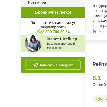
Новый год
На куро
использу
Бронируйте легко!
имеющие
Усть-Ка
Позвоните и я вам помогут
Волгогр
забронировать
функцион
8 800 700 80 54
Жанет Штейнер
Ваш персональный
менеджер
Рейти
Написать в Telegram
8.1
Общий 
Мы 