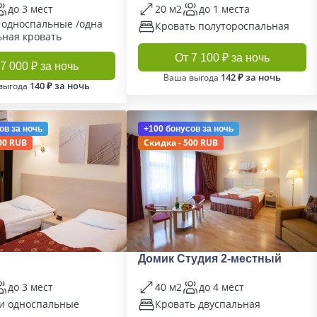
до 3 мест
20 м2
до 1 места
 односпальные /одна
Кровать полутороспальная
ьная кровать
От 7 100 ₽ за ночь
7 000 ₽ за ночь
142 ₽ за ночь
Ваша выгода
140 ₽ за ночь
выгода
ов
за ночь
+100 бонусов
за ночь
00 RUB
Скидка - 500 RUB
Домик Студия 2-местный
до 3 мест
40 м2
до 4 мест
и односпальные
Кровать двуспальная