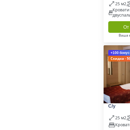
25 м2
Кровати
двуспал
От 
Ваша 
+100 бонус
Скидка - 5
С/у
25 м2
Кроват