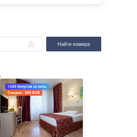
Найти номера
д
+100 бонусов
за ночь
Скидка - 500 RUB