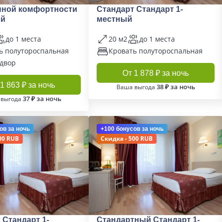
ной комфортности
Стандарт Стандарт 1-
ый
местный
до 1 места
20 м2
до 1 места
ь полутороспальная
Кровать полутороспальная
 двор
От 1 878 ₽ за ночь
1 863 ₽ за ночь
38 ₽ за ночь
Ваша выгода
37 ₽ за ночь
 выгода
ов
за ночь
+100 бонусов
за ночь
00 RUB
Скидка - 500 RUB
 Стандарт 1-
Стандартный Стандарт 1-