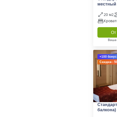
местный
20 м2
Кроват
От 
Ваша
+100 бонус
Скидка - 5
Стандарт
балкона)