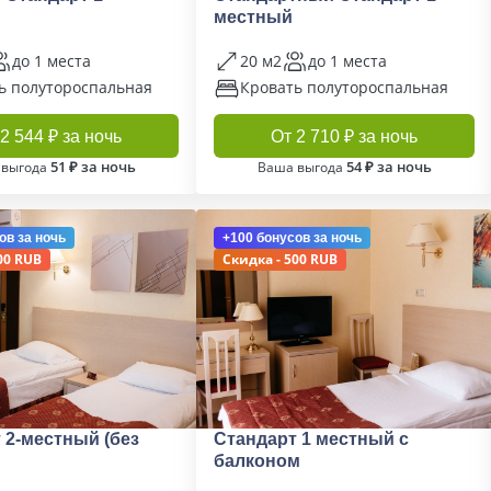
местный
до 1 места
20 м2
до 1 места
ь полутороспальная
Кровать полутороспальная
2 544 ₽ за ночь
От 2 710 ₽ за ночь
51 ₽ за ночь
54 ₽ за ночь
 выгода
Ваша выгода
ов
за ночь
+100 бонусов
за ночь
00 RUB
Скидка - 500 RUB
 2-местный (без
Стандарт 1 местный с
балконом