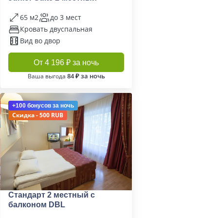
65 м2
до 3 мест
Кровать двуспальная
Вид во двор
От 4 196 ₽ за ночь
84 ₽ за ночь
Ваша выгода
+100 бонусов
за ночь
Скидка - 500 RUB
Стандарт 2 местный с
балконом DBL