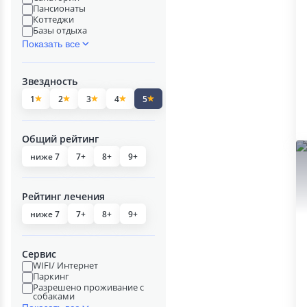
Пансионаты
Коттеджи
Базы отдыха
Показать все
Звездность
1
2
3
4
5
Общий рейтинг
ниже 7
7+
8+
9+
Рейтинг лечения
ниже 7
7+
8+
9+
Сервис
WIFI/ Интернет
Паркинг
Разрешено проживание с
собаками