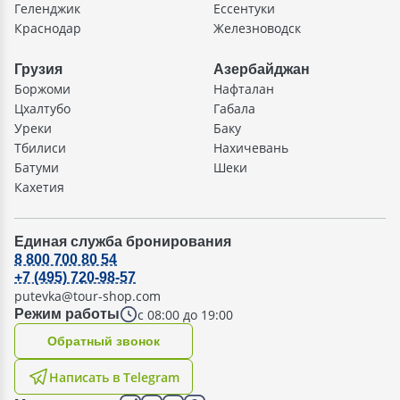
Геленджик
Ессентуки
Краснодар
Железноводск
Грузия
Азербайджан
Боржоми
Нафталан
Цхалтубо
Габала
Уреки
Баку
Тбилиси
Нахичевань
Батуми
Шеки
Кахетия
Единая служба бронирования
8 800 700 80 54
+7 (495) 720-98-57
putevka@tour-shop.com
с 08:00 до 19:00
Режим работы
Oбратный звонок
Написать в Telegram