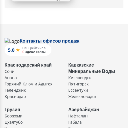
Контакты офисов продаж
Краснодарский край
Кавказские
Сочи
Минеральные Воды
Анапа
Кисловодск
Горячий Ключ и Адыгея
Пятигорск
Геленджик
Ессентуки
Краснодар
Железноводск
Грузия
Азербайджан
Боржоми
Нафталан
Цхалтубо
Габала