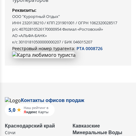
туроператоров
Реквизиты:
ООО "Курортный Отдых"
ИНН 2320138210 / КПП 231901001 / ОГРН 1062320028517
р/с 40702810526170000954 Филиал «Ростовский»
АО «АЛЬФА-БАНК»
к/с 30101810500000000207 / БИК 046015207
Реестровый номер турагента:
РТА 0008726
Контакты офисов продаж
Краснодарский край
Кавказские
Сочи
Минеральные Воды