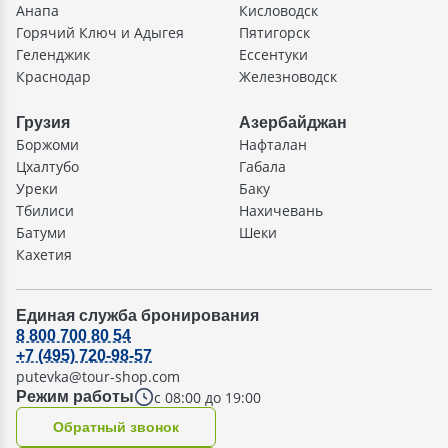
Анапа
Кисловодск
Горячий Ключ и Адыгея
Пятигорск
Геленджик
Ессентуки
Краснодар
Железноводск
Грузия
Азербайджан
Боржоми
Нафталан
Цхалтубо
Габала
Уреки
Баку
Тбилиси
Нахичевань
Батуми
Шеки
Кахетия
Единая служба бронирования
8 800 700 80 54
+7 (495) 720-98-57
putevka@tour-shop.com
с 08:00 до 19:00
Режим работы
Oбратный звонок