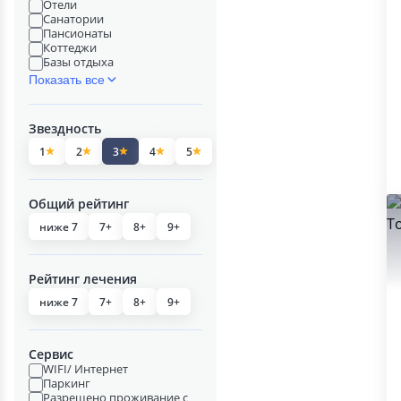
Отели
Санатории
Пансионаты
Коттеджи
Базы отдыха
Показать все
Звездность
1
2
3
4
5
Общий рейтинг
ниже 7
7+
8+
9+
Рейтинг лечения
ниже 7
7+
8+
9+
Сервис
WIFI/ Интернет
Паркинг
Разрешено проживание с