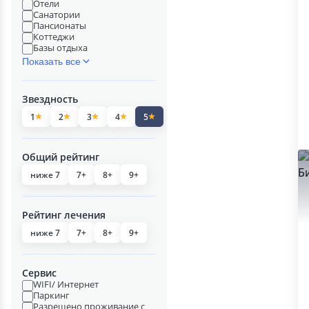
Отели
Санатории
Пансионаты
Коттеджи
Базы отдыха
Показать все
Звездность
1
2
3
4
5
Общий рейтинг
ниже 7
7+
8+
9+
Рейтинг лечения
ниже 7
7+
8+
9+
Сервис
WIFI/ Интернет
Паркинг
Разрешено проживание с