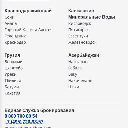
Краснодарский край
Кавказские
Сочи
Минеральные Воды
Анапа
Кисловодск
Горячий Ключ и Адыгея
Пятигорск
Геленджик
Ессентуки
Краснодар
Железноводск
Грузия
Азербайджан
Боржоми
Нафталан
Цхалтубо
Габала
Уреки
Баку
Тбилиси
Нахичевань
Батуми
Шеки
Кахетия
Единая служба бронирования
8 800 700 80 54
+7 (495) 720-98-57
putevka@tour-shop.com