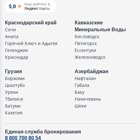
Краснодарский край
Кавказские
Сочи
Минеральные Воды
Анапа
Кисловодск
Горячий Ключ и Адыгея
Пятигорск
Геленджик
Ессентуки
Краснодар
Железноводск
Грузия
Азербайджан
Боржоми
Нафталан
Цхалтубо
Габала
Уреки
Баку
Тбилиси
Нахичевань
Батуми
Шеки
Кахетия
Единая служба бронирования
8 800 700 80 54