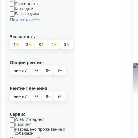
Пансионаты
Коттеджи
Базы отдыха
Показать все
Звездность
1
2
3
4
5
Общий рейтинг
ниже 7
7+
8+
9+
Рейтинг лечения
ниже 7
7+
8+
9+
Сервис
WIFI/ Интернет
Паркинг
Разрешено проживание с
собаками