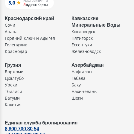
Краснодарский край
Кавказские
Сочи
Минеральные Воды
Анапа
Кисловодск
Горячий Ключ и Адыгея
Пятигорск
Геленджик
Ессентуки
Краснодар
Железноводск
Грузия
Азербайджан
Боржоми
Нафталан
Цхалтубо
Габала
Уреки
Баку
Тбилиси
Нахичевань
Батуми
Шеки
Кахетия
Единая служба бронирования
8 800 700 80 54