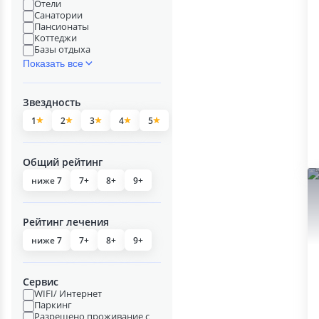
Отели
Санатории
Пансионаты
Коттеджи
Базы отдыха
Показать все
Звездность
1
2
3
4
5
Общий рейтинг
ниже 7
7+
8+
9+
Рейтинг лечения
ниже 7
7+
8+
9+
Сервис
WIFI/ Интернет
Паркинг
Разрешено проживание с