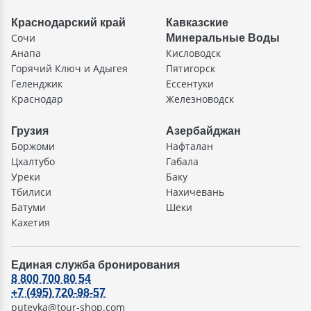
Краснодарский край
Кавказские
Сочи
Минеральные Воды
Анапа
Кисловодск
Горячий Ключ и Адыгея
Пятигорск
Геленджик
Ессентуки
Краснодар
Железноводск
Грузия
Азербайджан
Боржоми
Нафталан
Цхалтубо
Габала
Уреки
Баку
Тбилиси
Нахичевань
Батуми
Шеки
Кахетия
Единая служба бронирования
8 800 700 80 54
+7 (495) 720-98-57
putevka@tour-shop.com