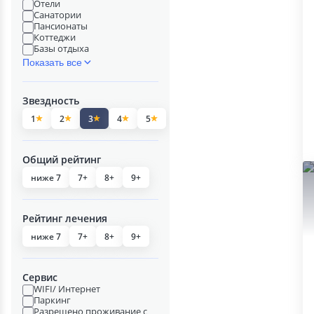
Отели
Санатории
Пансионаты
Коттеджи
Базы отдыха
Показать все
Звездность
1
2
3
4
5
Общий рейтинг
ниже 7
7+
8+
9+
Рейтинг лечения
ниже 7
7+
8+
9+
Сервис
WIFI/ Интернет
Паркинг
Разрешено проживание с