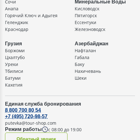
Сочи
Минеральные Воды
Анапа
Кисловодск
Горячий Ключ и Адыгея
Пятигорск
Геленджик
Ессентуки
Краснодар
Железноводск
Грузия
Азербайджан
Боржоми
Нафталан
Цхалтубо
Габала
Уреки
Баку
Тбилиси
Нахичевань
Батуми
Шеки
Кахетия
Единая служба бронирования
8 800 700 80 54
+7 (495) 720-98-57
putevka@tour-shop.com
с 08:00 до 19:00
Режим работы
Oбратный звонок