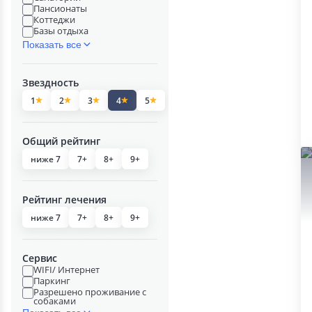
Пансионаты
Коттеджи
Базы отдыха
Показать все
Звездность
1
2
3
4
5
Общий рейтинг
ниже 7
7+
8+
9+
Рейтинг лечения
ниже 7
7+
8+
9+
Сервис
WIFI/ Интернет
Паркинг
Разрешено проживание с
собаками