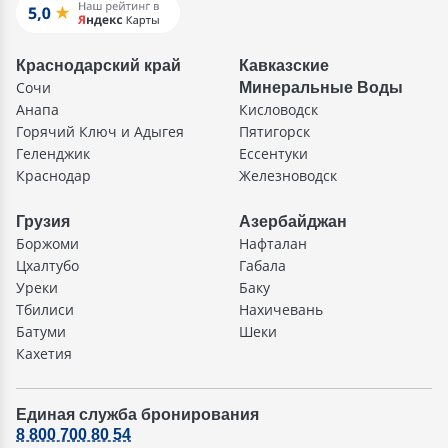
Краснодарский край
Кавказские
Сочи
Минеральные Воды
Анапа
Кисловодск
Горячий Ключ и Адыгея
Пятигорск
Геленджик
Ессентуки
Краснодар
Железноводск
Грузия
Азербайджан
Боржоми
Нафталан
Цхалтубо
Габала
Уреки
Баку
Тбилиси
Нахичевань
Батуми
Шеки
Кахетия
Единая служба бронирования
8 800 700 80 54