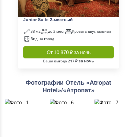
Junior Suite 2-местный
38 м2
до 3 мест
Кровать двуспальная
Вид на город
От 10 870 ₽ за ночь
217 ₽ за ночь
Ваша выгода
Фотографии Отель «Atropat
Hotel»/«Атропат»