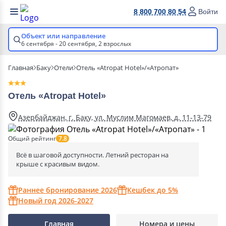
8 800 700 80 54
Войти
Объект или направление
6 сентября - 20 сентября,
2 взрослых
Главная
Баку
Отели
Отель «Atropat Hotel»/«Атропат»
Отель «Atropat Hotel»
Азербайджан, г. Баку, ул. Муслим Магомаев, д. 11-13-79
Общий рейтинг
7.8
Всё в шаговой доступности. Летний ресторан на
крыше с красивым видом.
Раннее бронирование 2026
Кешбек до 5%
Новый год 2026-2027
Главная
Номера и цены