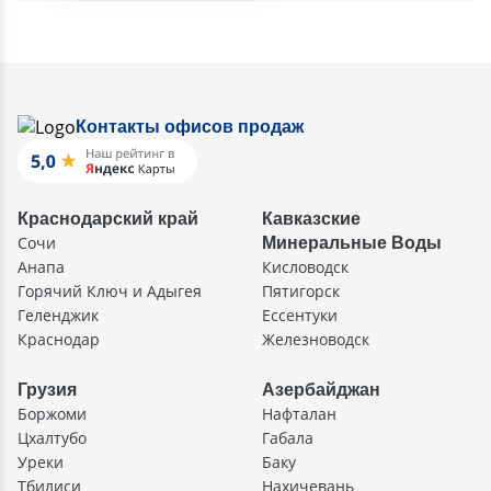
Контакты офисов продаж
Краснодарский край
Кавказские
Сочи
Минеральные Воды
Анапа
Кисловодск
Горячий Ключ и Адыгея
Пятигорск
Геленджик
Ессентуки
Краснодар
Железноводск
Грузия
Азербайджан
Боржоми
Нафталан
Цхалтубо
Габала
Уреки
Баку
Тбилиси
Нахичевань