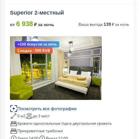
Superior 2-местный
6 938
Ваша выгода
139
₽ за ночь
от
₽ за ночь
+100 бонусов
за ночь
Скидка - 500 RUB
Посмотреть все фотографии
0 м2
до 3 мест
Кровати односпальные /одна двуспальная кровать
Прикроватные тумбочки
Заезд 14:00
Выезд 12:00