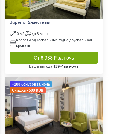
Superior 2-местный
0 м2
до 3 мест
Кровати односпальные /одна двуспальная
кровать
От 6 938 ₽ за ночь
139 ₽ за ночь
Ваша выгода
+100 бонусов
за ночь
Скидка - 500 RUB