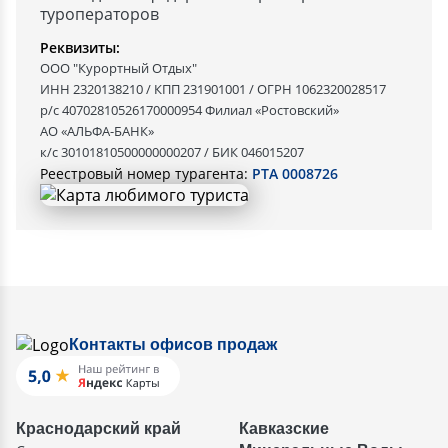
туроператоров
Реквизиты:
ООО "Курортный Отдых"
ИНН 2320138210 / КПП 231901001 / ОГРН 1062320028517
р/с 40702810526170000954 Филиал «Ростовский»
АО «АЛЬФА-БАНК»
к/с 30101810500000000207 / БИК 046015207
Реестровый номер турагента:
РТА 0008726
Контакты офисов продаж
Краснодарский край
Кавказские