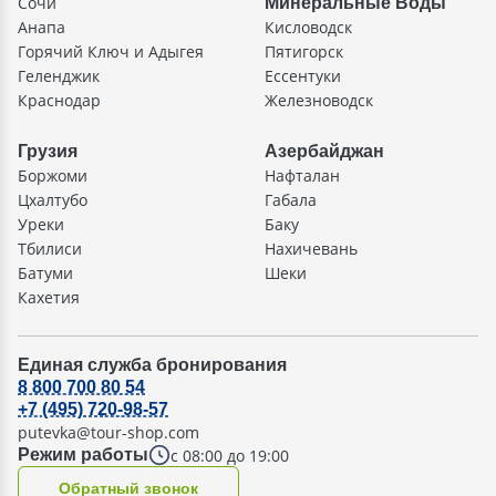
Сочи
Минеральные Воды
Анапа
Кисловодск
Горячий Ключ и Адыгея
Пятигорск
Геленджик
Ессентуки
Краснодар
Железноводск
Грузия
Азербайджан
Боржоми
Нафталан
Цхалтубо
Габала
Уреки
Баку
Тбилиси
Нахичевань
Батуми
Шеки
Кахетия
Единая служба бронирования
8 800 700 80 54
+7 (495) 720-98-57
putevka@tour-shop.com
с 08:00 до 19:00
Режим работы
Oбратный звонок