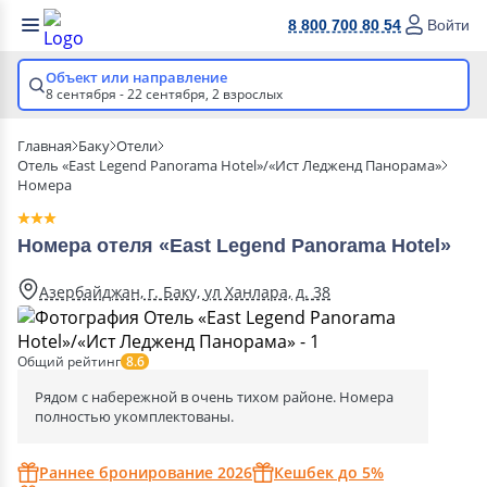
8 800 700 80 54
Войти
Объект или направление
8 сентября - 22 сентября,
2 взрослых
Главная
Баку
Отели
Отель «East Legend Panorama Hotel»/«Ист Ледженд Панорама»
Номера
Номера отеля «East Legend Panorama Hotel»
Азербайджан, г. Баку, ул Ханлара, д. 38
Общий рейтинг
8.6
Рядом с набережной в очень тихом районе. Номера
полностью укомплектованы.
Раннее бронирование 2026
Кешбек до 5%