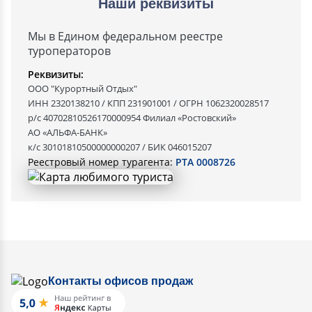
Наши реквизиты
Мы в Едином федеральном реестре
туроператоров
Реквизиты:
ООО "Курортный Отдых"
ИНН 2320138210 / КПП 231901001 / ОГРН 1062320028517
р/с 40702810526170000954 Филиал «Ростовский»
АО «АЛЬФА-БАНК»
к/с 30101810500000000207 / БИК 046015207
Реестровый номер турагента:
РТА 0008726
Контакты офисов продаж