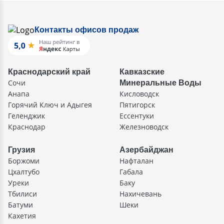
Контакты офисов продаж
Краснодарский край
Кавказские
Сочи
Минеральные Воды
Анапа
Кисловодск
Горячий Ключ и Адыгея
Пятигорск
Геленджик
Ессентуки
Краснодар
Железноводск
Грузия
Азербайджан
Боржоми
Нафталан
Цхалтубо
Габала
Уреки
Баку
Тбилиси
Нахичевань
Батуми
Шеки
Кахетия