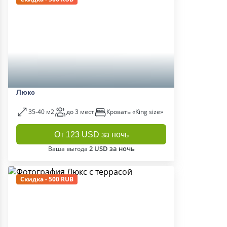
Люкс
35-40 м2
до 3 мест
Кровать «King size»
От 123 USD за ночь
2 USD за ночь
Ваша выгода
Скидка - 500 RUB