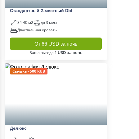
Стандартный 2-местный Dbl
34-40 м2
до 3 мест
Двуспальная кровать
От 66 USD за ночь
1 USD за ночь
Ваша выгода
Скидка - 500 RUB
Делюкс