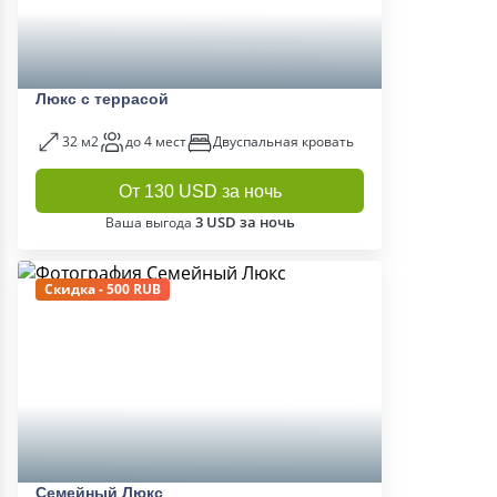
Люкс с террасой
32 м2
до 4 мест
Двуспальная кровать
От 130 USD за ночь
3 USD за ночь
Ваша выгода
Скидка - 500 RUB
Семейный Люкс