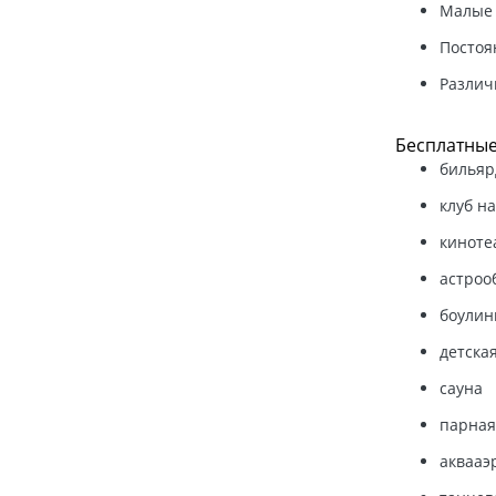
Малые 
Постоя
Различ
Бесплатные
бильяр
клуб н
киноте
астроо
боулин
детска
сауна
парная
аквааэ