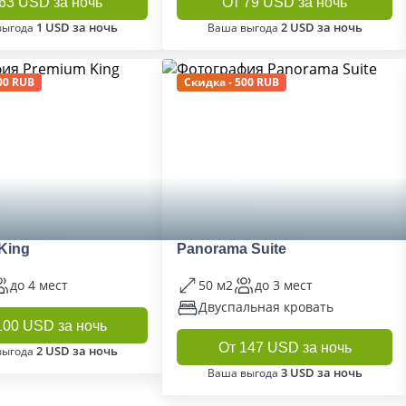
63 USD за ночь
От 79 USD за ночь
1 USD за ночь
2 USD за ночь
выгода
Ваша выгода
00 RUB
Скидка - 500 RUB
King
Panorama Suite
до 4 мест
50 м2
до 3 мест
Двуспальная кровать
100 USD за ночь
От 147 USD за ночь
2 USD за ночь
выгода
3 USD за ночь
Ваша выгода