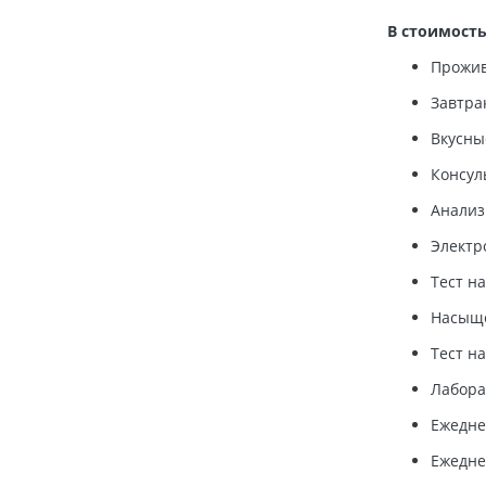
В стоимость
Прожив
Завтра
Вкусны
Консул
Анализ
Электр
Тест н
Насыще
Тест н
Лабора
Ежедне
Ежедне