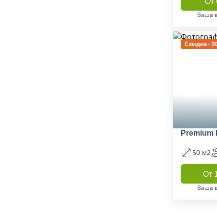
От 
Ваша 
Скидка - 5
Premium 
50 м2
От 
Ваша 