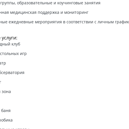
группы, образовательные и коучинговые занятия
нная медицинская поддержка и мониторинг
ные ежедневные мероприятия в соответствии с личным графи
 услуги:
дный клуб
астольных игр
атр
бсерватория
г
я зона
 баня
робика