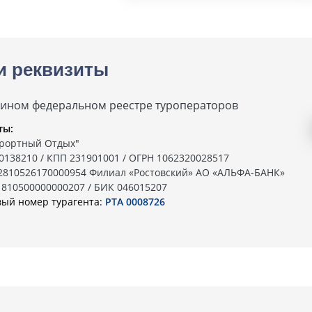
и реквизиты
дином федеральном реестре туроператоров
ты:
рортный Отдых"
0138210 / КПП 231901001 / ОГРН 1062320028517
02810526170000954 Филиал «Ростовский» АО «АЛЬФА-БАНК»
1810500000000207 / БИК 046015207
вый номер турагента:
РТА 0008726