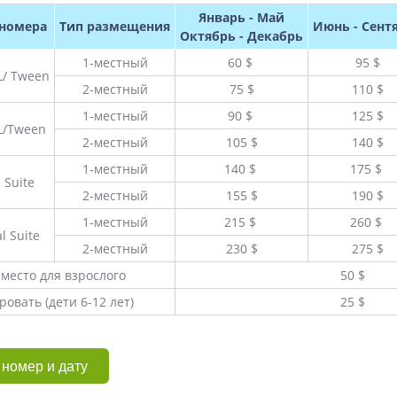
Январь - Май
 номера
Тип размещения
Июнь - Сент
Октябрь - Декабрь
1-местный
60 $
95 $
L/ Tween
2-местный
75 $
110 $
1-местный
90 $
125 $
L/Tween
2-местный
105 $
140 $
1-местный
140 $
175 $
 Suite
2-местный
155 $
190 $
1-местный
215 $
260 $
l Suite
2-местный
230 $
275 $
 место для взрослого
50 $
ровать (дети 6-12 лет)
25 $
номер и дату