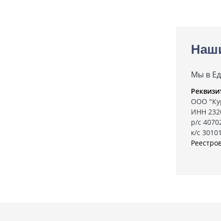
Наш
Мы в Е
Реквизи
ООО "Ку
ИНН 232
р/с 407
к/с 3010
Реестро