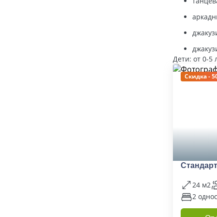
танцев
аркадн
джакуз
джакуз
Дети: от 0-5
Скидка - 5
Стандарт
24 м2
2 одно