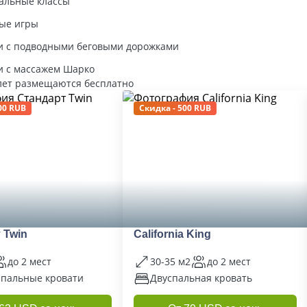
альные классы
ые игры
и с подводными беговыми дорожками
и с массажем Шарко
 лет размещаются бесплатно
00 RUB
Скидка - 500 RUB
 Twin
California King
до 2 мест
30-35 м2
до 2 мест
спальные кровати
Двуспальная кровать