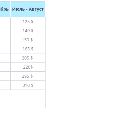
ябрь
Июль - Август
125 $
140 $
150 $
165 $
205 $
220$
295 $
310 $