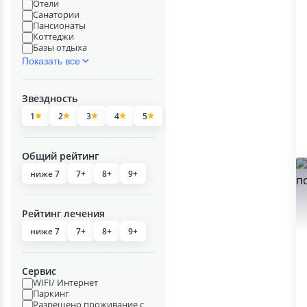
Отели
Санатории
Пансионаты
Коттеджи
Базы отдыха
Показать все
Звездность
1
2
3
4
5
Общий рейтинг
ниже 7
7+
8+
9+
Рейтинг лечения
ниже 7
7+
8+
9+
Сервис
WIFI/ Интернет
Паркинг
Разрешено проживание с