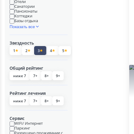
Отели
Санатории
Пансионаты
Коттеджи
Базы отдыха
Показать все
Звездность
1
2
3
4
5
Общий рейтинг
ниже 7
7+
8+
9+
Рейтинг лечения
ниже 7
7+
8+
9+
Сервис
WIFI/ Интернет
Паркинг
Разрешено проживание с