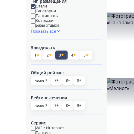
Тип размещения
Отели
Санатории
Пансионаты
Коттеджи
Базы отдыха
Показать все
Звездность
1
2
3
4
5
Общий рейтинг
ниже 7
7+
8+
9+
Рейтинг лечения
ниже 7
7+
8+
9+
Сервис
WIFI/ Интернет
Паркинг