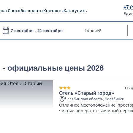
+7 (
 нас
Способы оплаты
Контакты
Как купить
Еди
14 ночей
7 сентября -
21 сентября
ы - официальные цены 2026
Общ
Отель «Старый город»
Челябинская область, Челябинск
Отличное местоположение, просто
чистые номера, отзывчивый персо
бесплатная парковка