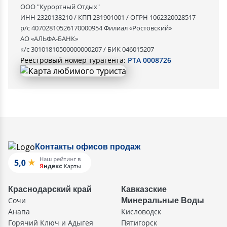
ООО "Курортный Отдых"
ИНН 2320138210 / КПП 231901001 / ОГРН 1062320028517
р/с 40702810526170000954 Филиал «Ростовский»
АО «АЛЬФА-БАНК»
к/с 30101810500000000207 / БИК 046015207
Реестровый номер турагента:
РТА 0008726
Контакты офисов продаж
Краснодарский край
Кавказские
Сочи
Минеральные Воды
Анапа
Кисловодск
Горячий Ключ и Адыгея
Пятигорск