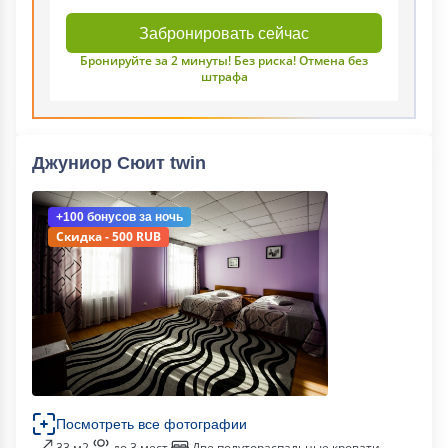
Забронировать сейчас
Бронируйте за 2 минуты! Без риска! Отмена без
штрафа
Джуниор Сюит twin
+100 бонусов
за ночь
Скидка - 500 RUB
Посмотреть все фотографии
33 м2
до 3 мест
Две полутораспальные кровати