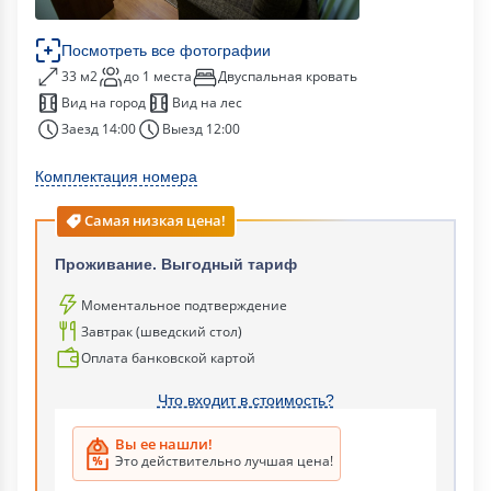
Посмотреть все фотографии
33 м2
до 1 места
Двуспальная кровать
Вид на город
Вид на лес
Заезд 14:00
Выезд 12:00
Комплектация номера
Самая низкая цена!
Проживание. Выгодный тариф
Моментальное подтверждение
Завтрак (шведский стол)
Оплата банковской картой
Что входит в стоимость?
Вы ее нашли!
Это действительно лучшая цена!