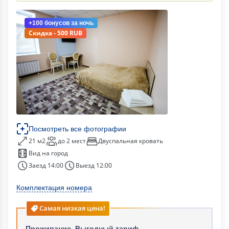
+100 бонусов
за ночь
Скидка - 500 RUB
Посмотреть все фотографии
21 м2
до 2 мест
Двуспальная кровать
Вид на город
Заезд 14:00
Выезд 12:00
Комплектация номера
Самая низкая цена!
Проживание. Выгодный тариф