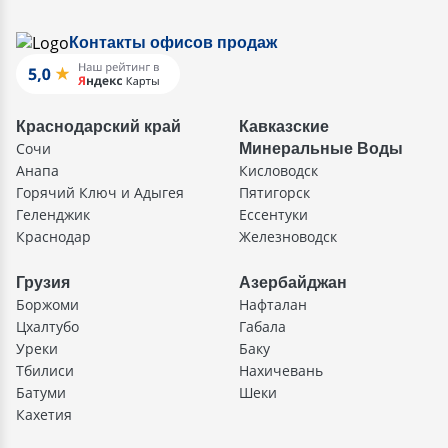
Контакты офисов продаж
Краснодарский край
Кавказские
Сочи
Минеральные Воды
Анапа
Кисловодск
Горячий Ключ и Адыгея
Пятигорск
Геленджик
Ессентуки
Краснодар
Железноводск
Грузия
Азербайджан
Боржоми
Нафталан
Цхалтубо
Габала
Уреки
Баку
Тбилиси
Нахичевань
Батуми
Шеки
Кахетия