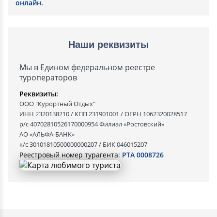
онлайн
.
Наши реквизиты
Мы в Едином федеральном реестре
туроператоров
Реквизиты:
ООО "Курортный Отдых"
ИНН 2320138210 / КПП 231901001 / ОГРН 1062320028517
р/с 40702810526170000954 Филиал «Ростовский»
АО «АЛЬФА-БАНК»
к/с 30101810500000000207 / БИК 046015207
Реестровый номер турагента:
РТА 0008726