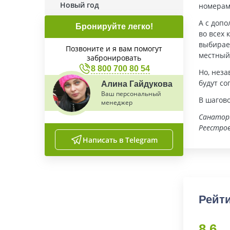
Новый год
номерам
А с доп
Бронируйте легко!
во всех 
выбирает
Позвоните и я вам помогут
местный 
забронировать
8 800 700 80 54
Но, нез
будут со
Алина Гайдукова
Ваш персональный
В шагово
менеджер
Санатор
Реестро
Написать в Telegram
Рейт
8.6