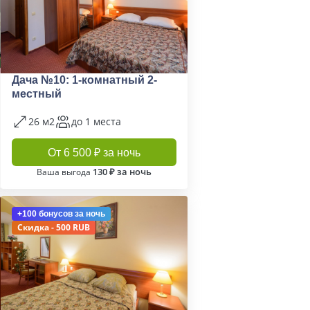
Дача №10: 1-комнатный 2-
местный
26 м2
до 1 места
От 6 500 ₽ за ночь
130 ₽ за ночь
Ваша выгода
+100 бонусов
за ночь
Скидка - 500 RUB