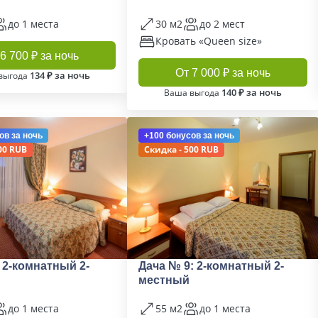
до 1 места
30 м2
до 2 мест
Кровать «Queen size»
6 700 ₽ за ночь
От 7 000 ₽ за ночь
134 ₽ за ночь
выгода
140 ₽ за ночь
Ваша выгода
ов
за ночь
+100 бонусов
за ночь
00 RUB
Скидка - 500 RUB
 2-комнатный 2-
Дача № 9: 2-комнатный 2-
местный
до 1 места
55 м2
до 1 места