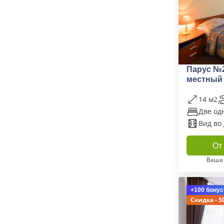
Парус №2
местный
14 м2
Две од
Вид во
От 
Ваша
+100 бонус
Скидка - 5