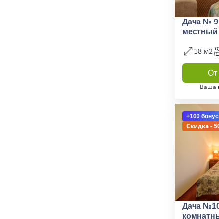
Дача № 9
местный
38 м2
От 
Ваша 
+100 бонус
Скидка - 5
Дача №10
комнатн