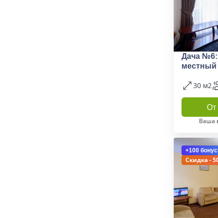
Дача №6:
местный
30 м2
От 
Ваша 
+100 бонус
Скидка - 5