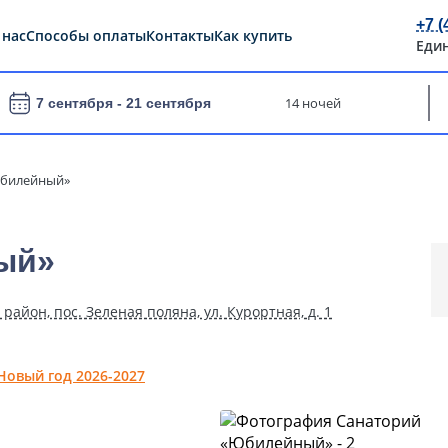
+7 (
 нас
Способы оплаты
Контакты
Как купить
Еди
14 ночей
7 сентября -
21 сентября
Юбилейный»
ый»
айон, пос. Зеленая поляна, ул. Курортная, д. 1
Новый год 2026-2027