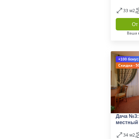
33 м2
От 
Ваша 
+100 бонус
Скидка - 5
Дача №3:
местный
34 м2