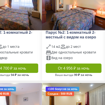
: 1-комнатный 2-
Парус №2: 1-комнатный 2-
местный с видом на озеро
до 1 места
14 м2
до 2 мест
носпальные кровати
Две односпальные кровати
 двор
Вид на озеро
4 700 ₽ за ночь
От 4 956 ₽ за ночь
94 ₽ за ночь
99 ₽ за ночь
 выгода
Ваша выгода
ов
за ночь
+100 бонусов
за ночь
00 RUB
Скидка - 500 RUB