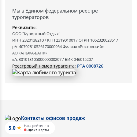
Мы в Едином федеральном реестре
туроператоров
Реквизиты:
ООО "Курортный Отдых"
ИНН 2320138210 / КПП 231901001 / ОГРН 1062320028517
р/с 40702810526170000954 Филиал «Ростовский»
АО «АЛЬФА-БАНК»
к/с 30101810500000000207 / БИК 046015207
Реестровый номер турагента:
РТА 0008726
Контакты офисов продаж