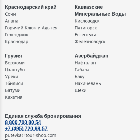
Краснодарский край
Кавказские
Сочи
Минеральные Воды
Анапа
Кисловодск
Горячий Ключ и Адыгея
Пятигорск
Геленджик
Ессентуки
Краснодар
Железноводск
Грузия
Азербайджан
Боржоми
Нафталан
Цхалтубо
Габала
Уреки
Баку
Тбилиси
Нахичевань
Батуми
Шеки
Кахетия
Единая служба бронирования
8 800 700 80 54
+7 (495) 720-98-57
putevka@tour-shop.com