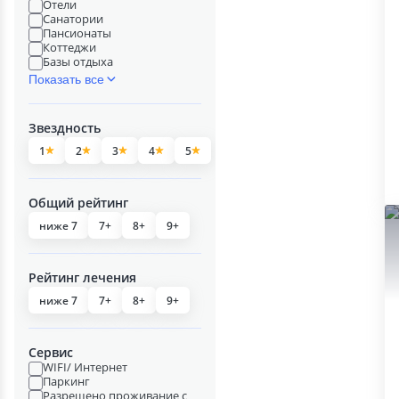
Отели
Санатории
Пансионаты
Коттеджи
Базы отдыха
Показать все
Звездность
1
2
3
4
5
Общий рейтинг
ниже 7
7+
8+
9+
Рейтинг лечения
ниже 7
7+
8+
9+
Сервис
WIFI/ Интернет
Паркинг
Разрешено проживание с