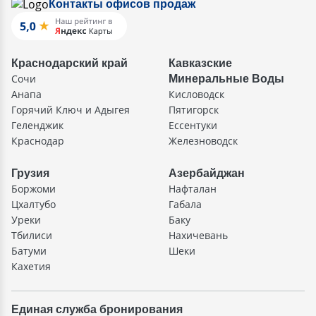
Контакты офисов продаж
Краснодарский край
Кавказские
Сочи
Минеральные Воды
Анапа
Кисловодск
Горячий Ключ и Адыгея
Пятигорск
Геленджик
Ессентуки
Краснодар
Железноводск
Грузия
Азербайджан
Боржоми
Нафталан
Цхалтубо
Габала
Уреки
Баку
Тбилиси
Нахичевань
Батуми
Шеки
Кахетия
Единая служба бронирования