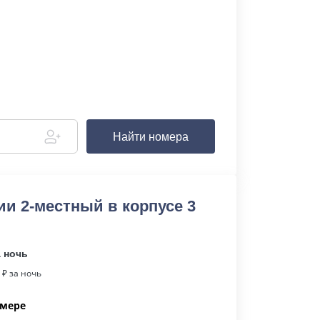
Найти номера
ии 2-местный в корпусе 3
а ночь
₽ за ночь
омере