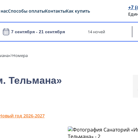
+7 (
 нас
Способы оплаты
Контакты
Как купить
Еди
14 ночей
7 сентября -
21 сентября
мана»
Номера
м. Тельмана»
Новый год 2026-2027