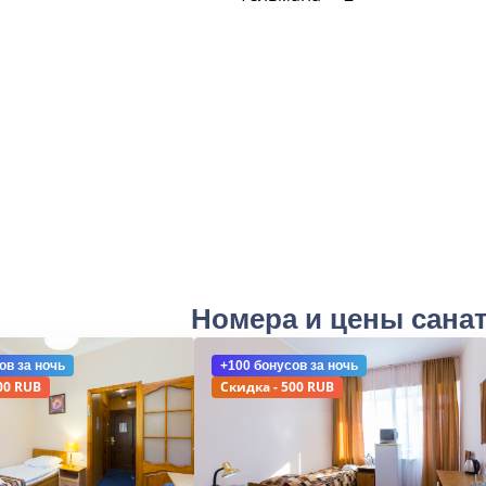
Номера и цены сана
ов
за ночь
+100 бонусов
за ночь
00 RUB
Скидка - 500 RUB