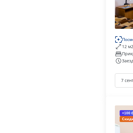
Посм
12 м
Прик
Заезд
7 сен
+100 
Скидк