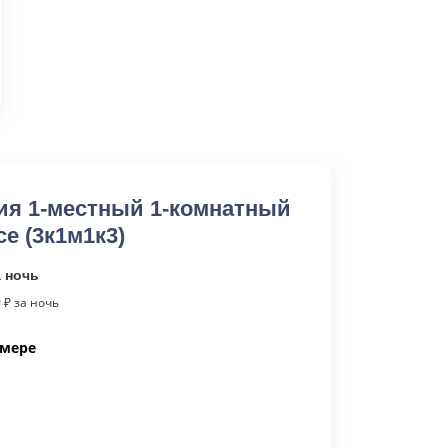
рия 1-местный 1-комнатный
се (3к1м1к3)
а ночь
9
₽ за ночь
омере