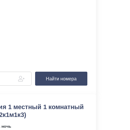
Найти номера
рия 1 местный 1 комнатный
(2к1м1к3)
а ночь