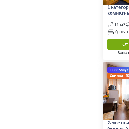
1 катего
комнатны
11 м2
Кроват
От 
Ваша 
+100 бонус
Скидка - 5
2-местны
(корпус 3