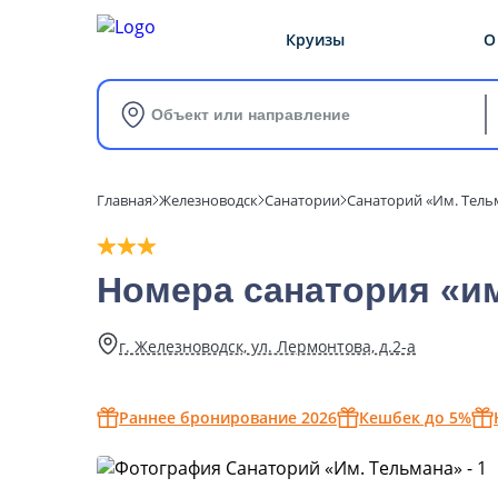
Круизы
О
Объект или направление
Главная
Железноводск
Санатории
Санаторий «Им. Тель
Номера санатория «и
г. Железноводск, ул. Лермонтова, д.2-а
Раннее бронирование 2026
Кешбек до 5%