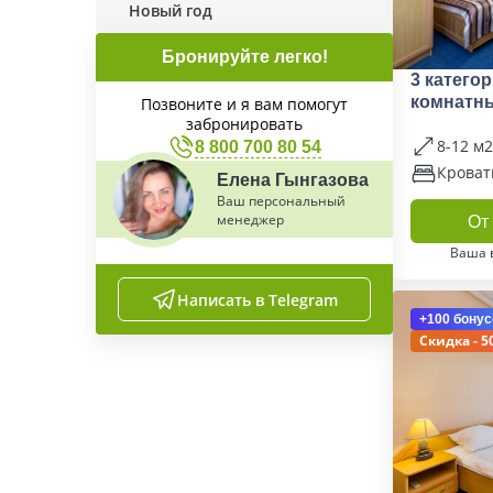
Новый год
Бронируйте легко!
3 катего
комнатны
Позвоните и я вам помогут
забронировать
(3к1м1к3)
8-12 м2
8 800 700 80 54
Кроват
Елена Гынгазова
Ваш персональный
менеджер
От 
Ваша 
Написать в Telegram
+100 бонус
Скидка - 5