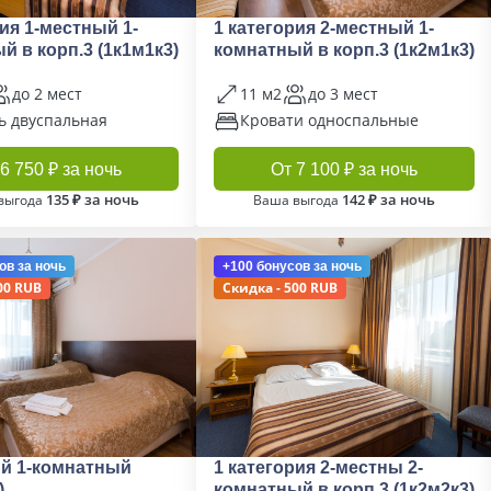
рия 1-местный 1-
1 категория 2-местный 1-
й в корп.3 (1к1м1к3)
комнатный в корп.3 (1к2м1к3)
до 2 мест
11 м2
до 3 мест
ь двуспальная
Кровати односпальные
6 750 ₽ за ночь
От 7 100 ₽ за ночь
135 ₽ за ночь
142 ₽ за ночь
выгода
Ваша выгода
ов
за ночь
+100 бонусов
за ночь
00 RUB
Скидка - 500 RUB
й 1-комнатный
1 категория 2-местны 2-
)
комнатный в корп.3 (1к2м2к3)