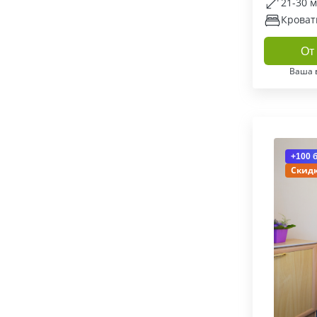
21-30 
Кроват
От 
Ваша 
+100 
Скидк