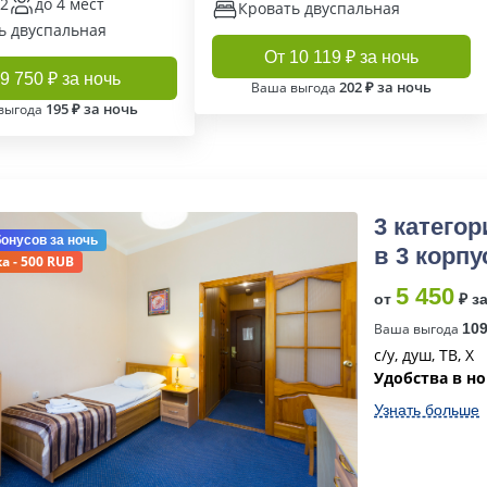
м2
до 4 мест
Кровать двуспальная
ь двуспальная
От 10 119 ₽ за ночь
9 750 ₽ за ночь
202 ₽ за ночь
Ваша выгода
195 ₽ за ночь
выгода
3 катего
бонусов
за ночь
в 3 корпу
а - 500 RUB
5 450
от
₽ з
Ваша выгода
10
с/у, душ, ТВ, Х
Удобства в н
Узнать больше