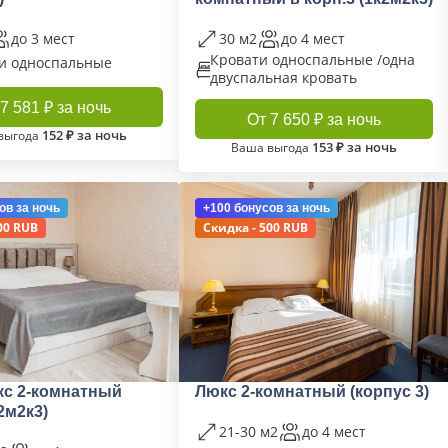
до 3 мест
30 м2
до 4 мест
Кровати односпальные /одна
и односпальные
двуспальная кровать
7 581 ₽ за ночь
От 7 650 ₽ за ночь
152 ₽ за ночь
выгода
153 ₽ за ночь
Ваша выгода
ов
за ночь
+100 бонусов
за ночь
00 RUB
Скидка - 500 RUB
кс 2-комнатный
Люкс 2-комнатный (корпус 3)
2м2к3)
21-30 м2
до 4 мест