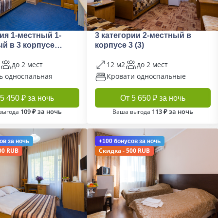
рия 1-местный 1-
3 категории 2-местный в
й в 3 корпусе
корпусе 3 (3)
до 2 мест
12 м2
до 2 мест
ь односпальная
Кровати односпальные
5 450 ₽ за ночь
От 5 650 ₽ за ночь
109 ₽ за ночь
113 ₽ за ночь
выгода
Ваша выгода
ов
за ночь
+100 бонусов
за ночь
00 RUB
Скидка - 500 RUB