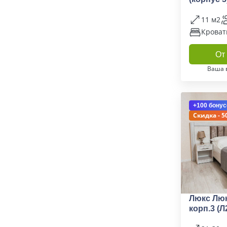
11 м2
Кроват
От 
Ваша 
+100 бонус
Скидка - 5
Люкс Лю
корп.3 (Л