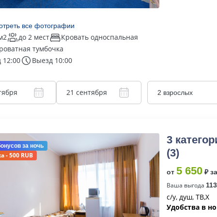
отреть все фотографии
м2
до 2 мест
Кровать односпальная
роватная тумбочка
 12:00
Выезд 10:00
тября
21 сентября
2 взрослых
3 категор
бонусов
за ночь
(3)
а - 500 RUB
5 650
от
₽ з
Ваша выгода
113
с/у, душ, ТВ,Х
Удобства в н