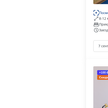
Посм
8-12 
Прик
Заезд
7 сен
+100 
Скидк