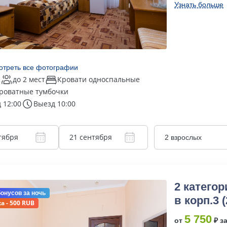
Узнать больше
отреть все фотографии
2
до 2 мест
Кровати односпальные
роватные тумбочки
 12:00
Выезд 10:00
тября
21 сентября
2 взрослых
2 катего
бонусов
за ночь
в корп.3 
а - 500 RUB
5 750
от
₽ з