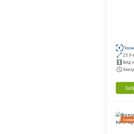
Посм
23.9 
Вид 
Заезд
Заб
Скидк