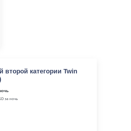
й второй категории Twin
)
ночь
D за ночь