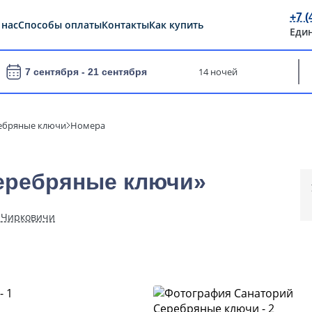
+7 (
 нас
Способы оплаты
Контакты
Как купить
Еди
14 ночей
7 сентября -
21 сентября
ебряные ключи
Номера
еребряные ключи»
. Чирковичи