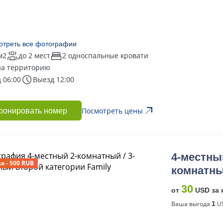
отреть все фотографии
м2
до 2 мест
2 односпальные кровати
на территорию
 06:00
Выезд 12:00
Посмотреть цены
ронировать номер
4-местный
а - 500 RUB
комнатны
30
от
USD за 
Ваша выгода
1
US