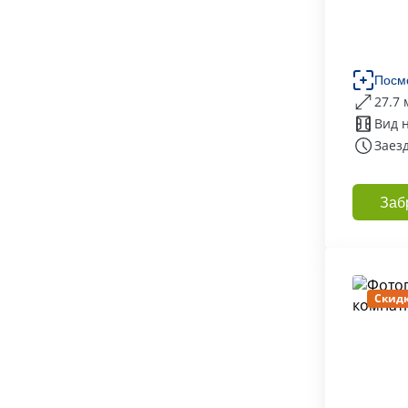
Посм
27.7 
Вид 
Заезд
Заб
Скидк