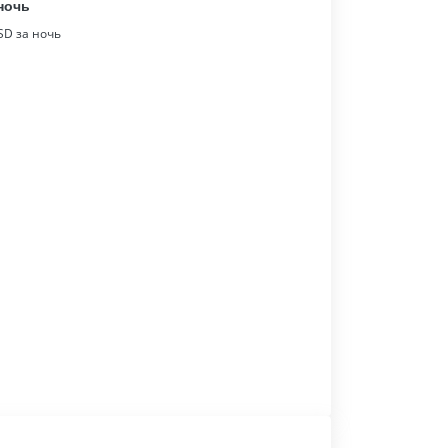
ночь
D за ночь