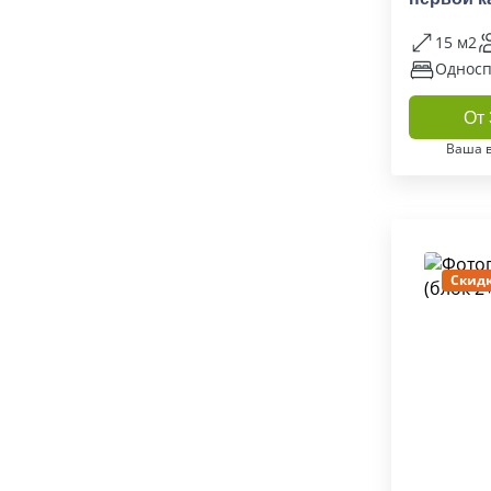
comfort (
15 м2
Односп
От 
Ваша 
Скидк