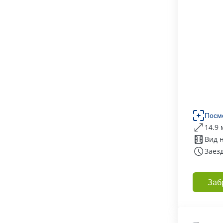
Посм
14.9 
Вид 
Заезд
Заб