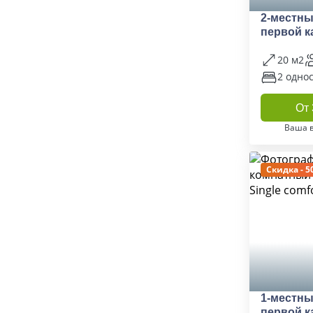
2-местны
первой к
20 м2
2 одно
От 
Ваша 
Скидка - 5
1-местны
первой к