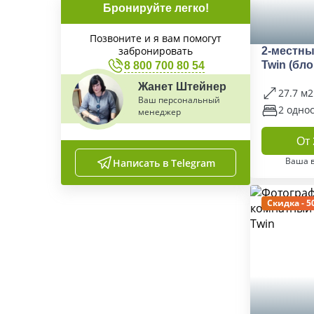
Бронируйте легко!
Позвоните и я вам помогут
забронировать
2-местны
Twin (бло
8 800 700 80 54
Жанет Штейнер
27.7 м2
Ваш персональный
2 одно
менеджер
От 
Ваша 
Написать в Telegram
Скидка - 5