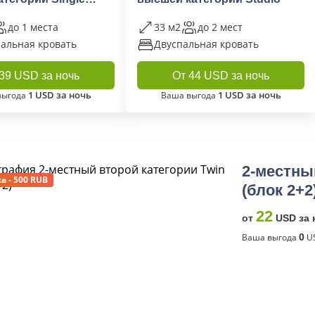
№114; 201)
до 1 места
33 м2
до 2 мест
альная кровать
Двуспальная кровать
39 USD за ночь
От 44 USD за ночь
1 USD за ночь
1 USD за ночь
выгода
Ваша выгода
2-местны
а - 500 RUB
(блок 2+2
22
от
USD за 
Ваша выгода
0
US