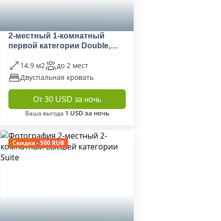
2-местный 1-комнатный
первой категории Double,
King Size
14.9 м2
до 2 мест
Двуспальная кровать
От 30 USD за ночь
1 USD за ночь
Ваша выгода
Скидка - 500 RUB