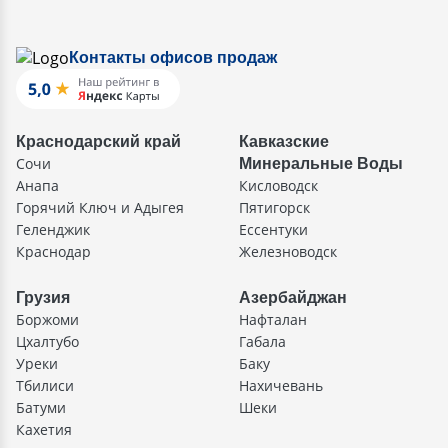
Контакты офисов продаж
Краснодарский край
Кавказские
Сочи
Минеральные Воды
Анапа
Кисловодск
Горячий Ключ и Адыгея
Пятигорск
Геленджик
Ессентуки
Краснодар
Железноводск
Грузия
Азербайджан
Боржоми
Нафталан
Цхалтубо
Габала
Уреки
Баку
Тбилиси
Нахичевань
Батуми
Шеки
Кахетия