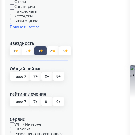
Отели
Санатории
Пансионаты
Коттеджи
Базы отдыха
Показать все
Звездность
1
2
3
4
5
Общий рейтинг
ниже 7
7+
8+
9+
Рейтинг лечения
ниже 7
7+
8+
9+
Сервис
WIFI/ Интернет
Паркинг
Разрешено проживание с