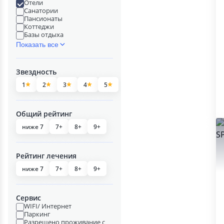
Отели
Санатории
Пансионаты
Коттеджи
Базы отдыха
Показать все
Звездность
1
2
3
4
5
Общий рейтинг
ниже 7
7+
8+
9+
Рейтинг лечения
ниже 7
7+
8+
9+
Сервис
WIFI/ Интернет
Паркинг
Разрешено проживание с