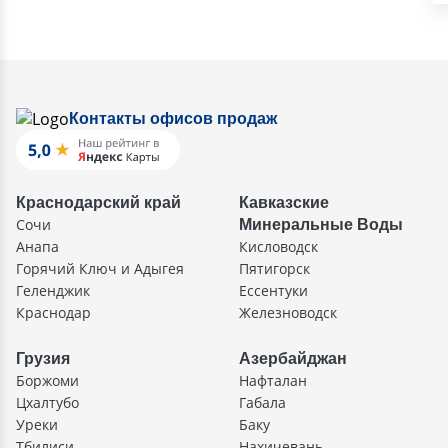
Контакты офисов продаж
Краснодарский край
Кавказские
Сочи
Минеральные Воды
Анапа
Кисловодск
Горячий Ключ и Адыгея
Пятигорск
Геленджик
Ессентуки
Краснодар
Железноводск
Грузия
Азербайджан
Боржоми
Нафталан
Цхалтубо
Габала
Уреки
Баку
Тбилиси
Нахичевань