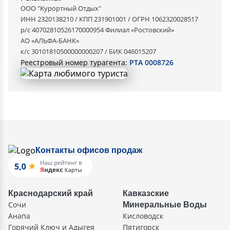
ООО "Курортный Отдых"
ИНН 2320138210 / КПП 231901001 / ОГРН 1062320028517
р/с 40702810526170000954 Филиал «Ростовский»
АО «АЛЬФА-БАНК»
к/с 30101810500000000207 / БИК 046015207
Реестровый номер турагента:
РТА 0008726
Контакты офисов продаж
Краснодарский край
Кавказские
Сочи
Минеральные Воды
Анапа
Кисловодск
Горячий Ключ и Адыгея
Пятигорск