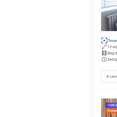
Посм
13 м
Вид 
Заезд
8 сен
+100 
Скидк