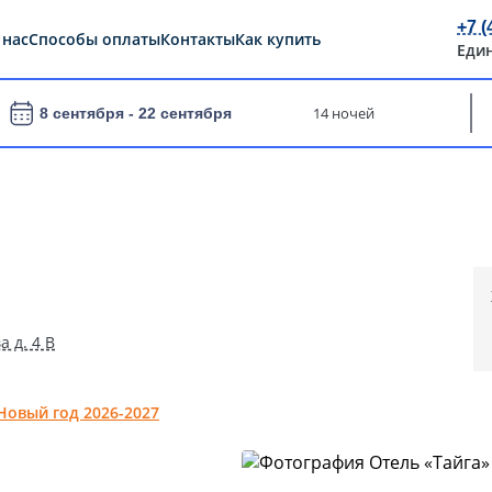
+7 (
 нас
Способы оплаты
Контакты
Как купить
Еди
14 ночей
8 сентября -
22 сентября
а д. 4 В
Новый год 2026-2027