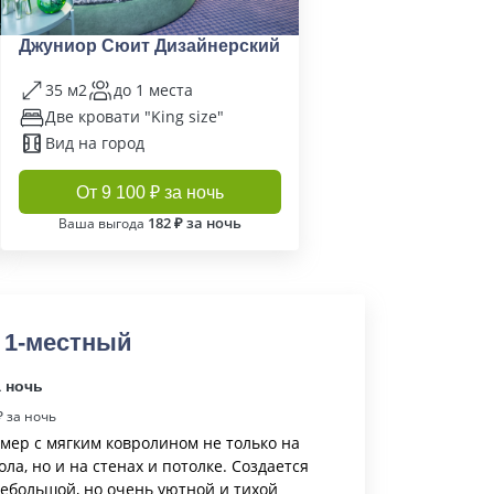
Джуниор Сюит Дизайнерский
35 м2
до 1 места
Две кровати "King size"
Вид на город
От 9 100 ₽ за ночь
182 ₽ за ночь
Ваша выгода
 1-местный
а ночь
 за ночь
ер с мягким ковролином не только на
ла, но и на стенах и потолке. Создается
ебольшой, но очень уютной и тихой