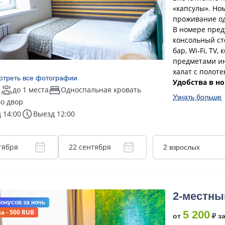
«капсулы». Но
проживание од
В номере пред
консольный сто
бар, Wi-Fi, TV
предметами ин
халат с полот
отреть все фотографии
Удобства в н
2
до 1 места
Односпальная кровать
Узнать больше
во двор
 14:00
Выезд 12:00
тября
22 сентября
2 взрослых
2-местны
бонусов
за ночь
а - 500 RUB
5 200
от
₽ з