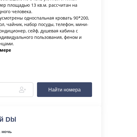
мер площадью 13 кв.м. рассчитан на
ного человека.
усмотрены односпальная кровать 90*200,
л, чайник, набор посуды, телефон, мини-
, кондиционер, сейф, душевая кабина с
дивидуального пользования, феном и
енцами.
омере
Найти номера
й Dbl
а ночь