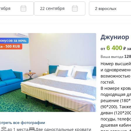
тября
22 сентября
2 взрослых
Джуниор
бонусов
за ночь
а - 500 RUB
6 400
от
₽ з
Ваша выгода
12
Номер высшей 
и одновременн
возможностью 
гостей.
В номере кров
подходящая дл
решение (180*2
(90*200). Такж
диван (120*200
посуды, телефо
отреть все фотографии
душевая кабин
2
до 1 места
Две односпальные кровати