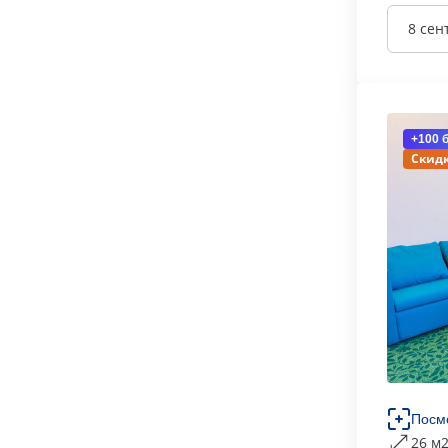
8 сен
+100 
Скидк
Посм
26 м