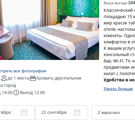
Ваша выгода
10
Классический
площадью 15 к
мир красок тай
отеля, настоль
комнаты. Одно
комфортно в э
К вашим услуг
консольный сто
бар, Wi-Fi, TV
предметами ин
отреть все фотографии
халат с полот
2
до 1 места
Кровать двуспальная
Удобства в н
на город
Узнать больше
 14:00
Выезд 12:00
тября
22 сентября
2 взрослых