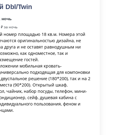
й Dbl/Twin
а ночь
₽ за ночь
 номер площадью 18 кв.м. Номера этой
ичаются оригинальностью дизайна, не
на друга и не оставят равнодушным ни
Возможно, как одноместное, так и
азмещение гостей.
ложении мобильная кровать-
универсально подходящая для компоновки
 двуспальное решение (180*200), так и на 2
места (90*200). Открытый шкаф,
л, чайник, набор посуды, телефон, мини-
, кондиционер, сейф, душевая кабина с
дивидуального пользования, феном и
енцами.