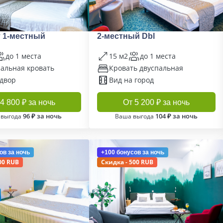
 1-местный
2-местный Dbl
до 1 места
15 м2
до 1 места
альная кровать
Кровать двуспальная
 двор
Вид на город
4 800 ₽ за ночь
От 5 200 ₽ за ночь
96 ₽ за ночь
104 ₽ за ночь
 выгода
Ваша выгода
ов
за ночь
+100 бонусов
за ночь
00 RUB
Скидка - 500 RUB