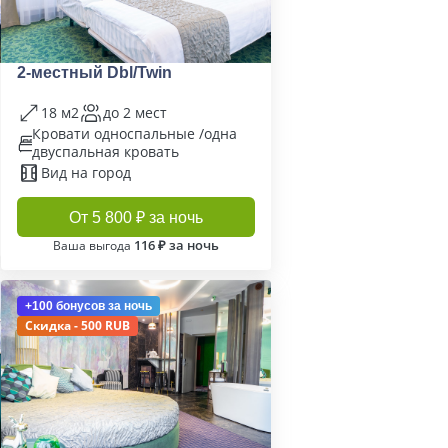
2-местный Dbl/Twin
18 м2
до 2 мест
Кровати односпальные /одна
двуспальная кровать
Вид на город
От 5 800 ₽ за ночь
116 ₽ за ночь
Ваша выгода
+100 бонусов
за ночь
Скидка - 500 RUB