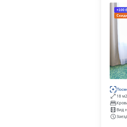
+100 
Скидк
Посм
18 м
Кров
Вид 
Заезд