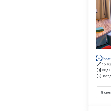
Посм
15 м
Вид 
Заезд
8 сен