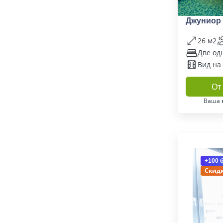
Джуниор
26 м2
Две од
Вид на
От 
Ваша 
+100 
Скидк