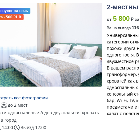
2-местны
бонусов
за ночь
а - 500 RUB
5 800
от
₽ з
Ваша выгода
116
Универсальный
категории отл
похожи друга 
одного гостя. 
двухместное р
В вашем распо
трансформер, 
кроватей как в
односпальных 
консольный сто
отреть все фотографии
бар, Wi-Fi, TV
2
до 2 мест
предметами ин
ати односпальные /одна двуспальная кровать
халат с полот
на город
 14:00
Выезд 12:00