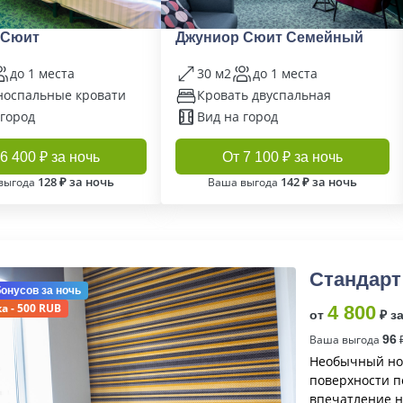
 Сюит
Джуниор Сюит Семейный
до 1 места
30 м2
до 1 места
носпальные кровати
Кровать двуспальная
 город
Вид на город
6 400 ₽ за ночь
От 7 100 ₽ за ночь
128 ₽ за ночь
142 ₽ за ночь
выгода
Ваша выгода
Стандарт
бонусов
за ночь
а - 500 RUB
4 800
от
₽ з
Ваша выгода
96
₽
Необычный ном
поверхности по
впечатление н