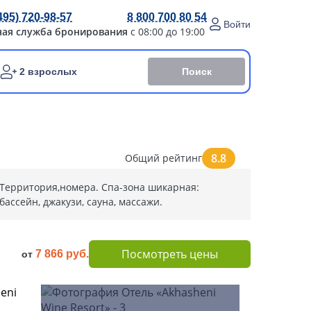
495) 720-98-57
8 800 700 80 54
Войти
ная служба бронирования
с 08:00 до 19:00
Поиск
2 взрослых
8.8
Общий рейтинг
Территория,номера. Спа-зона шикарная:
бассейн, джакузи, сауна, массажи.
Посмотреть цены
7 866 руб.
от