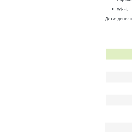
Wi-Fi.
Дети: допол