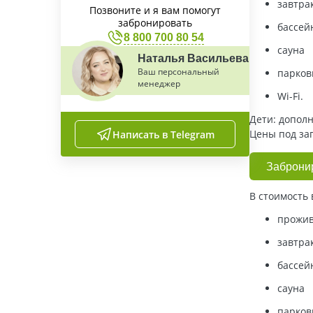
завтра
Позвоните и я вам помогут
забронировать
бассей
8 800 700 80 54
сауна
Наталья Васильева
Ваш персональный
парков
менеджер
Wi-Fi.
Дети: допол
Цены под за
Написать в Telegram
Заброни
В стоимость 
прожив
завтра
бассей
сауна
парков