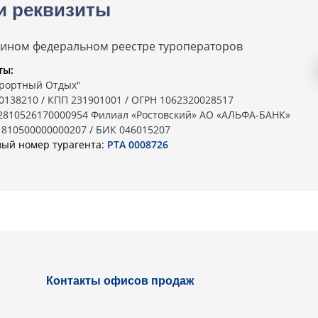
и реквизиты
дином федеральном реестре туроператоров
ты:
рортный Отдых"
0138210 / КПП 231901001 / ОГРН 1062320028517
02810526170000954 Филиал «Ростовский» АО «АЛЬФА-БАНК»
1810500000000207 / БИК 046015207
вый номер турагента:
РТА 0008726
Контакты офисов продаж