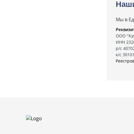
Наш
Мы в Е
Реквизи
ООО "Ку
ИНН 232
р/с 407
к/с 3010
Реестро