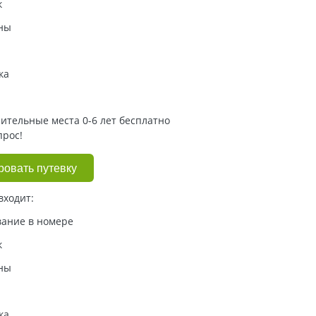
к
ны
ка
нительные места 0-6 лет бесплатно
прос!
ровать путевку
входит:
ание в номере
к
ны
ка