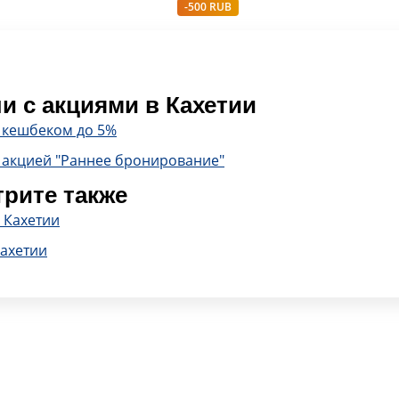
-500 RUB
и с акциями в Кахетии
с кешбеком до 5%
 акцией "Раннее бронирование"
рите также
 Кахетии
Кахетии