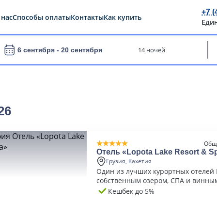
+7 (
 нас
Способы оплаты
Контакты
Как купить
Еди
14 ночей
6 сентября -
20 сентября
26
Общ
Отель «Lopota Lake Resort & S
Грузия, Кахетия
Один из лучших курортных отелей 
собственным озером, СПА и винны
Кешбек до 5%