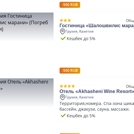
-500 RUB
Общ
Гостиница «Шалошвилис мара
Шалошвили)
Грузия, Кахетия
Кешбек до 5%
-500 RUB
Общ
Отель «Akhasheni Wine Resort
Грузия, Кахетия
Территория,номера. Спа-зона шик
бассейн, джакузи, сауна, массажи.
Кешбек до 5%