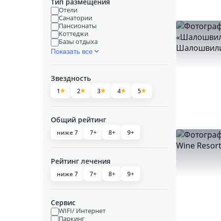
Тип размещения
Отели
Санатории
Пансионаты
Коттеджи
Базы отдыха
Показать все
Звездность
1
2
3
4
5
Общий рейтинг
ниже 7
7+
8+
9+
Рейтинг лечения
ниже 7
7+
8+
9+
Сервис
WIFI/ Интернет
Паркинг