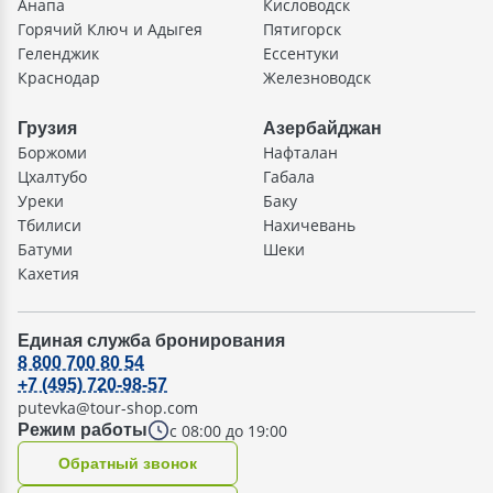
Анапа
Кисловодск
Горячий Ключ и Адыгея
Пятигорск
Геленджик
Ессентуки
Краснодар
Железноводск
Грузия
Азербайджан
Боржоми
Нафталан
Цхалтубо
Габала
Уреки
Баку
Тбилиси
Нахичевань
Батуми
Шеки
Кахетия
Единая служба бронирования
8 800 700 80 54
+7 (495) 720-98-57
putevka@tour-shop.com
с 08:00 до 19:00
Режим работы
Oбратный звонок