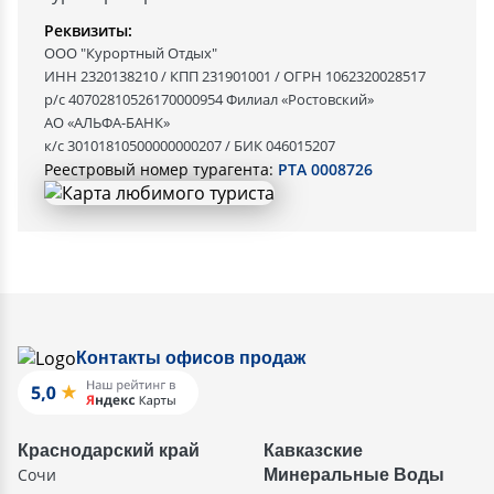
Реквизиты:
ООО "Курортный Отдых"
ИНН 2320138210 / КПП 231901001 / ОГРН 1062320028517
р/с 40702810526170000954 Филиал «Ростовский»
АО «АЛЬФА-БАНК»
к/с 30101810500000000207 / БИК 046015207
Реестровый номер турагента:
РТА 0008726
Контакты офисов продаж
Краснодарский край
Кавказские
Сочи
Минеральные Воды