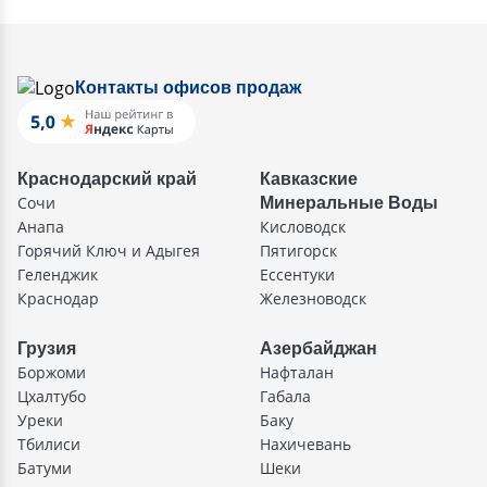
Контакты офисов продаж
Краснодарский край
Кавказские
Сочи
Минеральные Воды
Анапа
Кисловодск
Горячий Ключ и Адыгея
Пятигорск
Геленджик
Ессентуки
Краснодар
Железноводск
Грузия
Азербайджан
Боржоми
Нафталан
Цхалтубо
Габала
Уреки
Баку
Тбилиси
Нахичевань
Батуми
Шеки