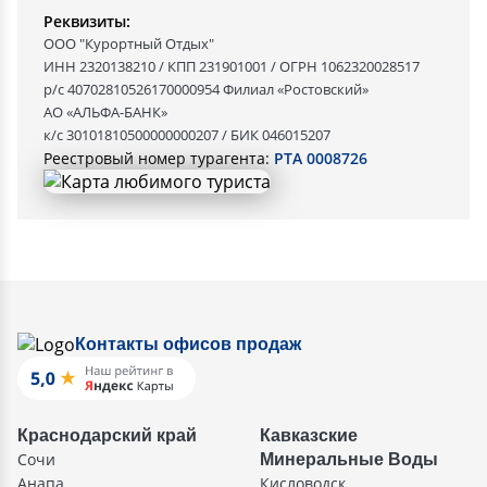
Реквизиты:
ООО "Курортный Отдых"
ИНН 2320138210 / КПП 231901001 / ОГРН 1062320028517
р/с 40702810526170000954 Филиал «Ростовский»
АО «АЛЬФА-БАНК»
к/с 30101810500000000207 / БИК 046015207
Реестровый номер турагента:
РТА 0008726
Контакты офисов продаж
Краснодарский край
Кавказские
Сочи
Минеральные Воды
Анапа
Кисловодск