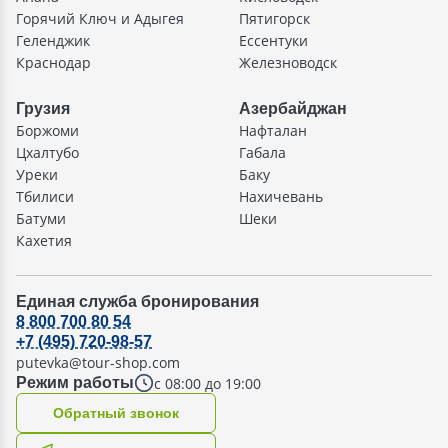
Горячий Ключ и Адыгея
Пятигорск
Геленджик
Ессентуки
Краснодар
Железноводск
Грузия
Азербайджан
Боржоми
Нафталан
Цхалтубо
Габала
Уреки
Баку
Тбилиси
Нахичевань
Батуми
Шеки
Кахетия
Единая служба бронирования
8 800 700 80 54
+7 (495) 720-98-57
putevka@tour-shop.com
с 08:00 до 19:00
Режим работы
Oбратный звонок