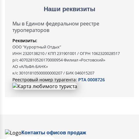
Наши реквизиты
Мы в Едином федеральном реестре
туроператоров
Реквизиты:
ООО "Курортный Отдых"
ИНН 2320138210 / КПП 231901001 / ОГРН 1062320028517
р/с 40702810526170000954 Филиал «Ростовский»
АО «АЛЬФА-БАНК»
к/с 30101810500000000207 / БИК 046015207
Реестровый номер турагента:
РТА 0008726
Контакты офисов продаж