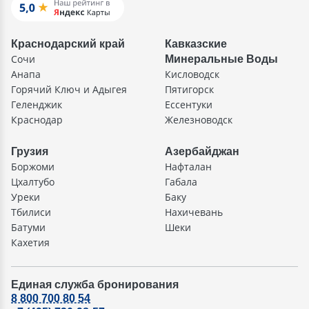
Краснодарский край
Кавказские
Сочи
Минеральные Воды
Анапа
Кисловодск
Горячий Ключ и Адыгея
Пятигорск
Геленджик
Ессентуки
Краснодар
Железноводск
Грузия
Азербайджан
Боржоми
Нафталан
Цхалтубо
Габала
Уреки
Баку
Тбилиси
Нахичевань
Батуми
Шеки
Кахетия
Единая служба бронирования
8 800 700 80 54