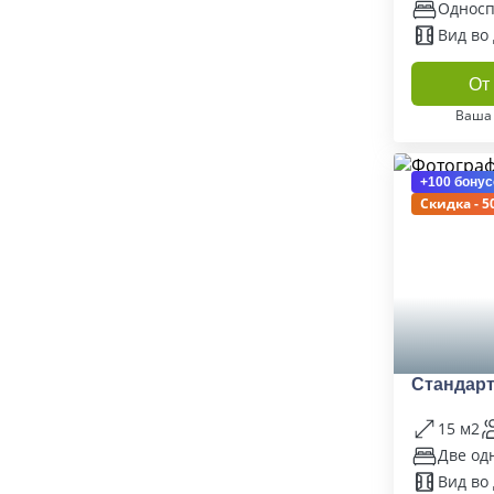
Односп
Вид во
От 
Ваша
+100 бонус
Скидка - 5
Стандар
15 м2
Две од
Вид во