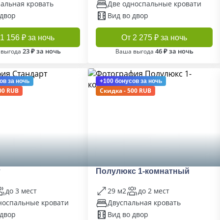
альная кровать
Две односпальные кровати
 двор
Вид во двор
1 156 ₽ за ночь
От 2 275 ₽ за ночь
23 ₽ за ночь
46 ₽ за ночь
 выгода
Ваша выгода
ов
за ночь
+100 бонусов
за ночь
00 RUB
Скидка - 500 RUB
т
Полулюкс 1-комнатный
до 3 мест
29 м2
до 2 мест
носпальные кровати
Двуспальная кровать
 двор
Вид во двор