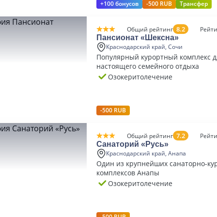
+100 бонусов
-500 RUB
Трансфер
8.2
Общий рейтинг
Рейти
Пансионат «Шексна»
Краснодарский край, Сочи
Популярный курортный комплекс д
настоящего семейного отдыха
Озокеритолечение
-500 RUB
7.2
Общий рейтинг
Рейти
Санаторий «Русь»
Краснодарский край, Анапа
Один из крупнейших санаторно-ку
комплексов Анапы
Озокеритолечение
-500 RUB