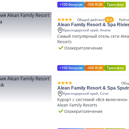
+100 бонусов
-500 RUB
Трансфер
9.3
Общий рейтинг
Рейти
Alean Family Resort & Spa Rivie
Краснодарский край, Анапа
Самый популярный отель сети Alea
Resorts
Озокеритолечение
+100 бонусов
-500 RUB
Трансфер
Общ
Alean Family Resort & Spa Sput
Краснодарский край, Сочи
Курорт с системой «Всё включено» 
Alean Family Resorts
Озокеритолечение