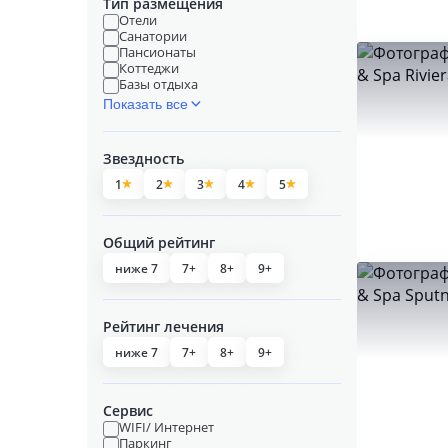
Тип размещения
Отели
Санатории
Пансионаты
Коттеджи
Базы отдыха
Показать все
Звездность
1
2
3
4
5
Общий рейтинг
ниже 7
7+
8+
9+
Рейтинг лечения
ниже 7
7+
8+
9+
Сервис
WIFI/ Интернет
Паркинг