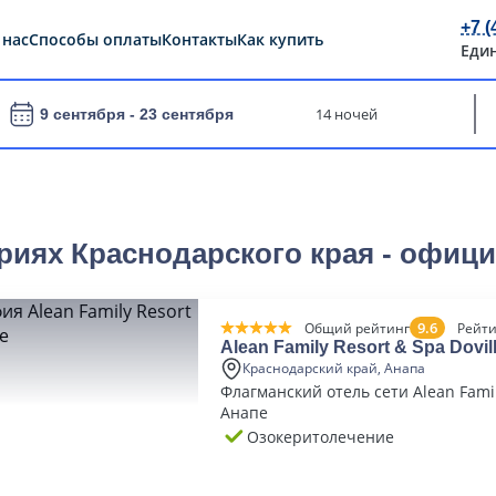
+7 (
 нас
Способы оплаты
Контакты
Как купить
Еди
14 ночей
9 сентября -
23 сентября
риях Краснодарского края - офиц
9.6
Общий рейтинг
Рейти
Alean Family Resort & Spa Dovil
Краснодарский край, Анапа
Флагманский отель сети Alean Famil
Анапе
Озокеритолечение