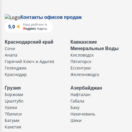
Контакты офисов продаж
Краснодарский край
Кавказские
Сочи
Минеральные Воды
Анапа
Кисловодск
Горячий Ключ и Адыгея
Пятигорск
Геленджик
Ессентуки
Краснодар
Железноводск
Грузия
Азербайджан
Боржоми
Нафталан
Цхалтубо
Габала
Уреки
Баку
Тбилиси
Нахичевань
Батуми
Шеки
Кахетия