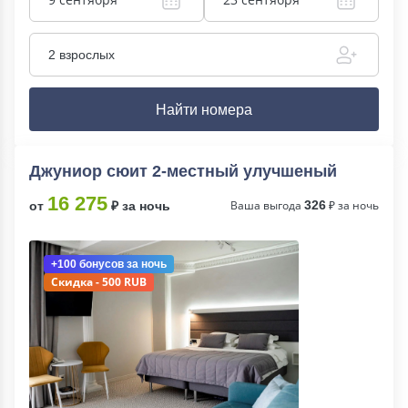
2 взрослых
Найти номера
Джуниор сюит 2-местный улучшеный
16 275
Ваша выгода
326
₽ за ночь
от
₽ за ночь
+100 бонусов
за ночь
Скидка - 500 RUB