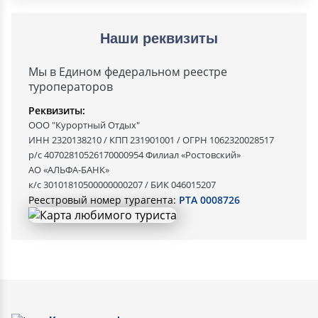
Наши реквизиты
Мы в Едином федеральном реестре
туроператоров
Реквизиты:
ООО "Курортный Отдых"
ИНН 2320138210 / КПП 231901001 / ОГРН 1062320028517
р/с 40702810526170000954 Филиал «Ростовский»
АО «АЛЬФА-БАНК»
к/с 30101810500000000207 / БИК 046015207
Реестровый номер турагента:
РТА 0008726