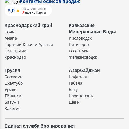
Контакты офисов продаж
Краснодарский край
Кавказские
Сочи
Минеральные Воды
Анапа
Кисловодск
Горячий Ключ и Адыгея
Пятигорск
Геленджик
Ессентуки
Краснодар
Железноводск
Грузия
Азербайджан
Боржоми
Нафталан
Цхалтубо
Габала
Уреки
Баку
Тбилиси
Нахичевань
Батуми
Шеки
Кахетия
Единая служба бронирования