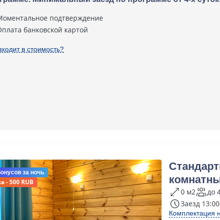
Моментальное подтверждение
Оплата банковской картой
входит в стоимость?
Стандарт
бонусов
за ночь
комнатны
а - 500 RUB
0 м2
до 
Заезд 13:00
Комплектация 