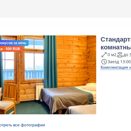
Стандарт
бонусов
за ночь
комнатны
а - 500 RUB
0 м2
до 
Заезд 13:00
Комплектация 
отреть все фотографии