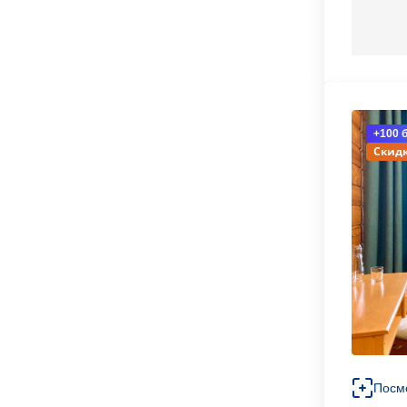
+100 
Скидк
Посм