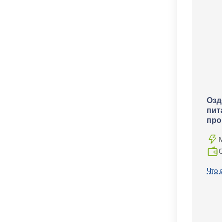
Озд
пит
про
Что 