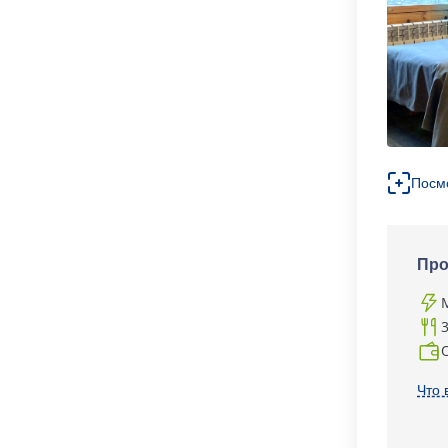
Посм
Про
Что 