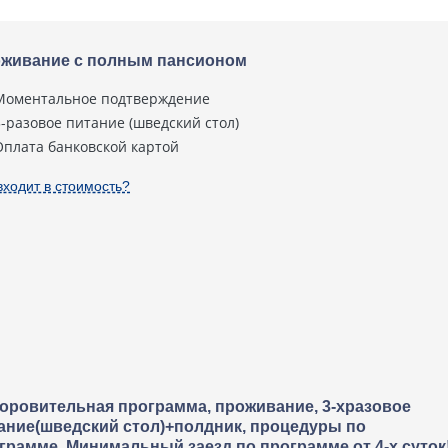
живание с полным пансионом
Моментальное подтверждение
3-разовое питание (шведский стол)
Оплата банковской картой
входит в стоимость?
оровительная программа, проживание, 3-хразовое
ание(шведский стол)+полдник, процедуры по
грамме. Минимальный заезд по программе от 4-х суток