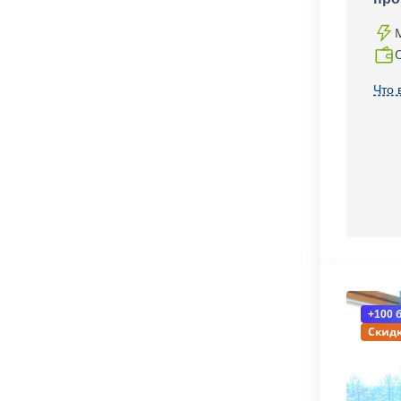
Что 
+100 
Скидк