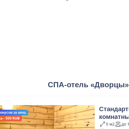
СПА-отель «Дворцы»
Стандарт
бонусов
за ночь
комнатн
а - 500 RUB
0 м2
до 