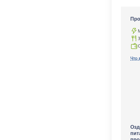
Про
Что 
Озд
пит
про