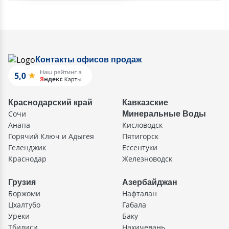
Контакты офисов продаж
Краснодарский край
Кавказские
Сочи
Минеральные Воды
Анапа
Кисловодск
Горячий Ключ и Адыгея
Пятигорск
Геленджик
Ессентуки
Краснодар
Железноводск
Грузия
Азербайджан
Боржоми
Нафталан
Цхалтубо
Габала
Уреки
Баку
Тбилиси
Нахичевань