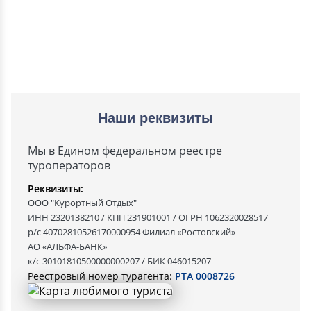
Наши реквизиты
Мы в Едином федеральном реестре
туроператоров
Реквизиты:
ООО "Курортный Отдых"
ИНН 2320138210 / КПП 231901001 / ОГРН 1062320028517
р/с 40702810526170000954 Филиал «Ростовский»
АО «АЛЬФА-БАНК»
к/с 30101810500000000207 / БИК 046015207
Реестровый номер турагента:
РТА 0008726