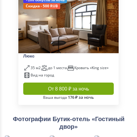
+100 бонусов
за ночь
Скидка - 500 RUB
Люкс
35 м2
до 1 места
Кровать «King size»
Вид на город
От 8 800 ₽ за ночь
176 ₽ за ночь
Ваша выгода
Фотографии Бутик-отель «Гостиный
двор»