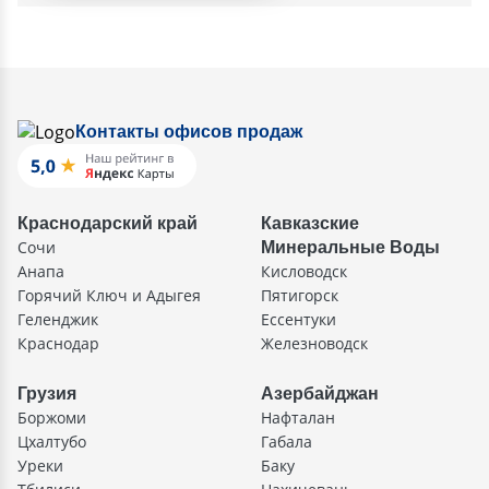
Контакты офисов продаж
Краснодарский край
Кавказские
Сочи
Минеральные Воды
Анапа
Кисловодск
Горячий Ключ и Адыгея
Пятигорск
Геленджик
Ессентуки
Краснодар
Железноводск
Грузия
Азербайджан
Боржоми
Нафталан
Цхалтубо
Габала
Уреки
Баку