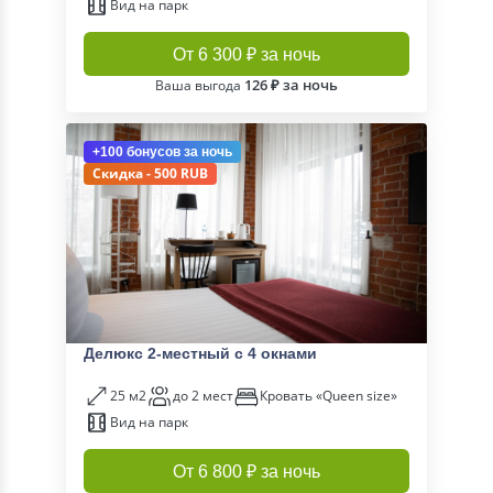
Вид на парк
От 6 300 ₽ за ночь
126 ₽ за ночь
Ваша выгода
+100 бонусов
за ночь
Скидка - 500 RUB
Делюкс 2-местный с 4 окнами
25 м2
до 2 мест
Кровать «Queen size»
Вид на парк
От 6 800 ₽ за ночь