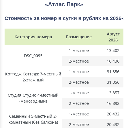
«Атлас Парк»
Стоимость за номер в сутки в рублях на 2026-2
Август
Категория номера
Размещение
2026
1-местное
13 402
DSC_0095
2-местное
16 436
1-местное
31 356
Коттедж Коттедж 7-местный
2-этажный
2-местное
31 356
1-местное
13 857
Студия Студио 4-местный
(мансардный)
2-местное
16 892
1-местное
20 432
Семейный 5-местный 2-
комнатный (без балкона)
2-местное
20 432