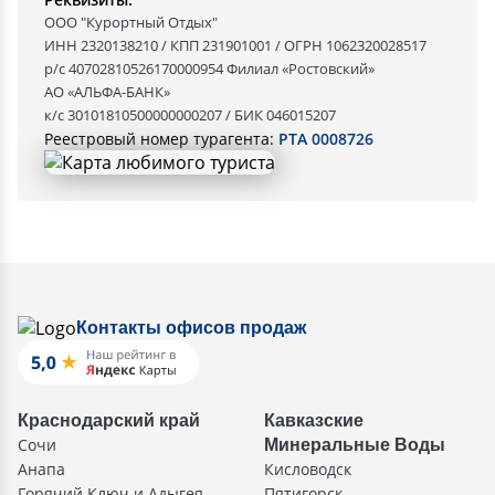
ООО "Курортный Отдых"
ИНН 2320138210 / КПП 231901001 / ОГРН 1062320028517
р/с 40702810526170000954 Филиал «Ростовский»
АО «АЛЬФА-БАНК»
к/с 30101810500000000207 / БИК 046015207
Реестровый номер турагента:
РТА 0008726
Контакты офисов продаж
Краснодарский край
Кавказские
Сочи
Минеральные Воды
Анапа
Кисловодск
Горячий Ключ и Адыгея
Пятигорск