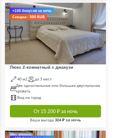
+100 бонусов
за ночь
Скидка - 500 RUB
Люкс 2-комнатный с джакузи
40 м2
до 3 мест
Две односпальные или большая двуспальная
кровать
Вид на город
От 15 200 ₽ за ночь
304 ₽ за ночь
Ваша выгода