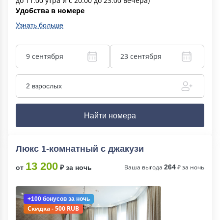
до 11.00 утра и с 20.00 до 23.00 вечера)
Удобства в номере
Узнать больше
9 сентября
23 сентября
2 взрослых
Найти номера
Люкс 1-комнатный с джакузи
13 200
Ваша выгода
264
₽ за ночь
от
₽ за ночь
+100 бонусов
за ночь
Скидка - 500 RUB