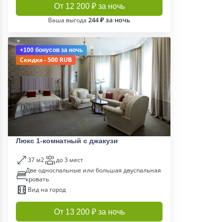
От 12 200 ₽ за ночь
244 ₽ за ночь
Ваша выгода
+100 бонусов
за ночь
Скидка - 500 RUB
Люкс 1-комнатный с джакузи
37 м2
до 3 мест
Две односпальные или большая двуспальная
кровать
Вид на город
От 13 200 ₽ за ночь