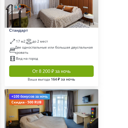
Стандарт
17 м2
до 2 мест
Две односпальные или большая двуспальная
кровать
Вид на город
От 8 200 ₽ за ночь
164 ₽ за ночь
Ваша выгода
+100 бонусов
за ночь
Скидка - 500 RUB