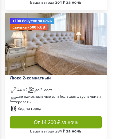
264 ₽ за ночь
Ваша выгода
+100 бонусов
за ночь
Скидка - 500 RUB
Люкс 2-комнатный
44 м2
до 3 мест
Две односпальные или большая двуспальная
кровать
Вид на город
От 14 200 ₽ за ночь
284 ₽ за ночь
Ваша выгода