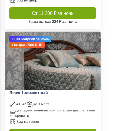
Вид во двор
От 11 200 ₽ за ночь
224 ₽ за ночь
Ваша выгода
+100 бонусов
за ночь
Скидка - 500 RUB
Люкс 1-комнатный
41 м2
до 3 мест
Две односпальные или большая двуспальная
кровать
Вид на город