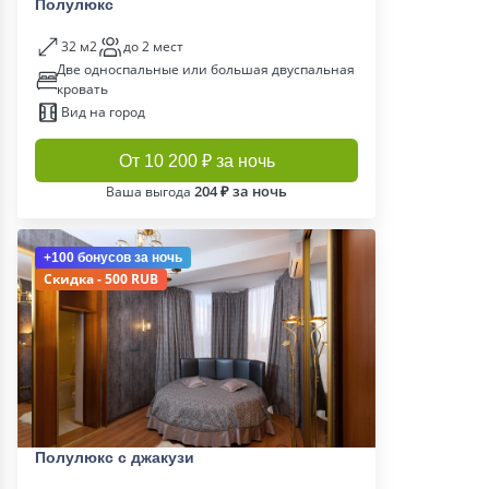
Полулюкс
32 м2
до 2 мест
Две односпальные или большая двуспальная
кровать
Вид на город
От 10 200 ₽ за ночь
204 ₽ за ночь
Ваша выгода
+100 бонусов
за ночь
Скидка - 500 RUB
Полулюкс с джакузи