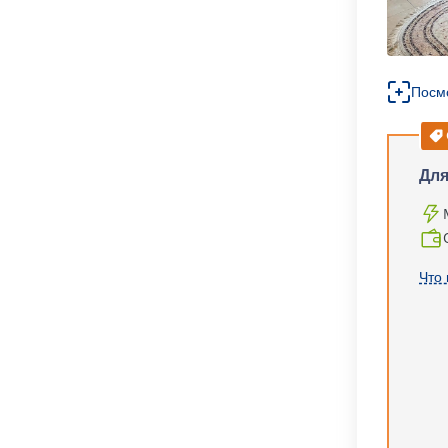
Посм
Для
Что 