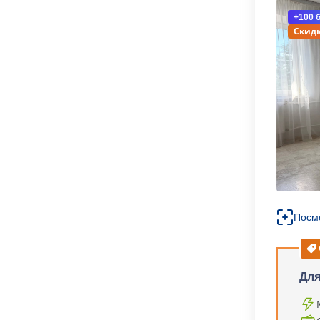
+100 
Скидк
Посм
Для