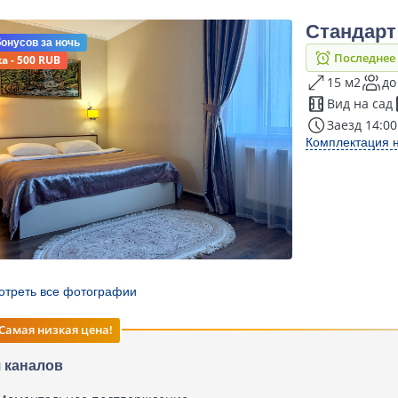
Стандарт
бонусов
за ночь
Последнее
а - 500 RUB
15 м2
до
Вид на сад
Заезд 14:00
Комплектация 
отреть все фотографии
Самая низкая цена!
 каналов