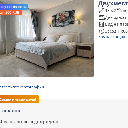
Двухмест
бонусов
за ночь
18 м2
до
а - 500 RUB
Две односп
Вид на пар
Заезд 14:00
Комплектация 
отреть все фотографии
Самая низкая цена!
 каналов
Моментальное подтверждение