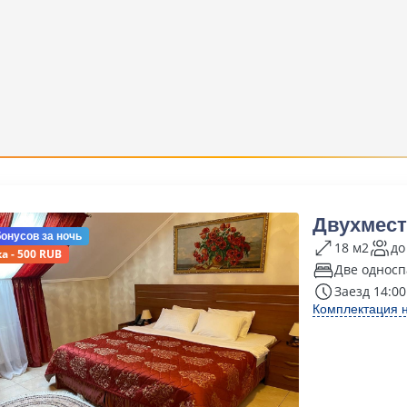
Двухмест
бонусов
за ночь
18 м2
до
а - 500 RUB
Две односп
Заезд 14:00
Комплектация 