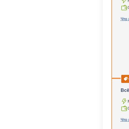
Что 
Всё
Что 