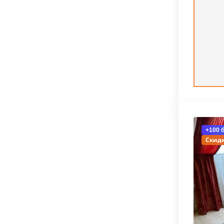
+100 
Скидк