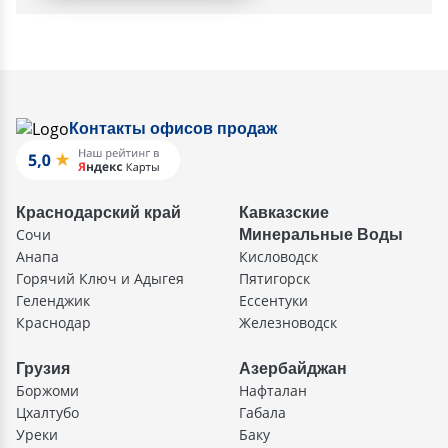
Контакты офисов продаж
Краснодарский край
Кавказские
Сочи
Минеральные Воды
Анапа
Кисловодск
Горячий Ключ и Адыгея
Пятигорск
Геленджик
Ессентуки
Краснодар
Железноводск
Грузия
Азербайджан
Боржоми
Нафталан
Цхалтубо
Габала
Уреки
Баку