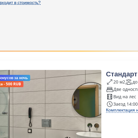
входит в стоимость?
Стандар
бонусов
за ночь
20 м2
до
а - 500 RUB
Две односп
Вид на лес
Заезд 14:00
Комплектация 