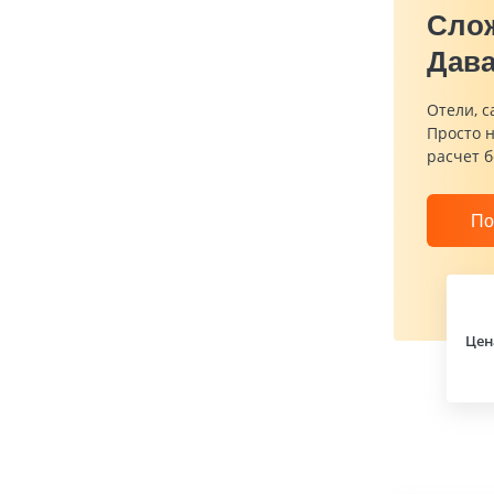
Сло
Дава
Отели, с
Просто 
расчет б
По
Цен