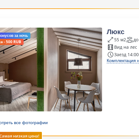
Люкс
бонусов
за ночь
55 м2
до
а - 500 RUB
Вид на лес
Заезд 14:00
Комплектация 
отреть все фотографии
Самая низкая цена!