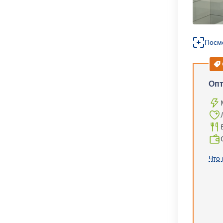
Посм
Оп
Что 