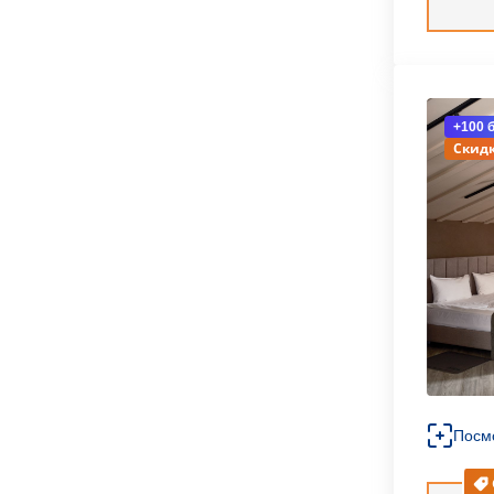
+100 
Скидк
Посм