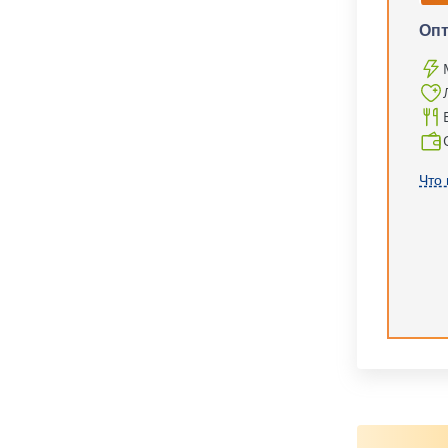
Оп
Что 