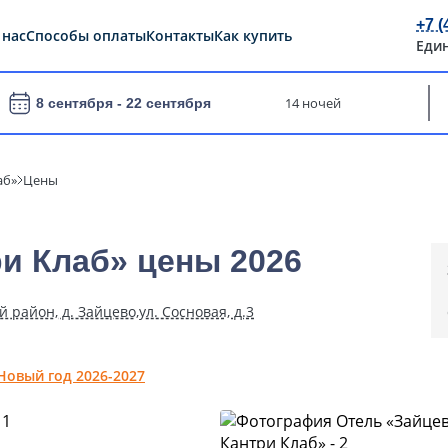
+7 (
 нас
Способы оплаты
Контакты
Как купить
Еди
14 ночей
8 сентября -
22 сентября
аб»
Цены
и Клаб» цены 2026
 район, д. Зайцево,ул. Сосновая, д.3
Новый год 2026-2027