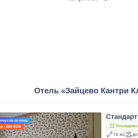
Отель «Зайцево Кантри К
Стандарт
бонусов
за ночь
Последнее
а - 500 RUB
16 м2
до