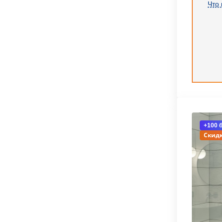
Что 
+100 
Скидк