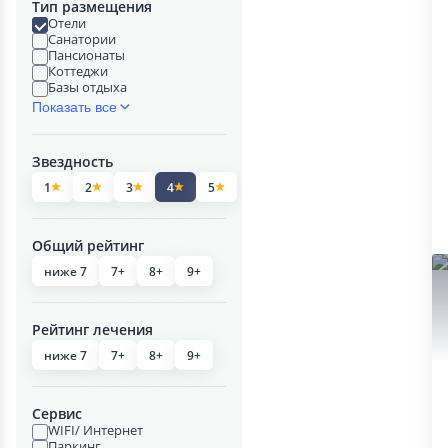
Тип размещения
Отели
Санатории
Пансионаты
Коттеджи
Базы отдыха
Показать все
Звездность
1
2
3
4
5
Общий рейтинг
ниже 7
7+
8+
9+
Рейтинг лечения
ниже 7
7+
8+
9+
Сервис
WIFI/ Интернет
Паркинг