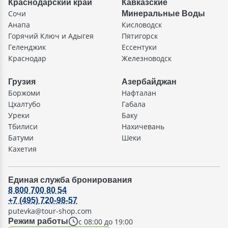
Краснодарский край
Кавказские
Сочи
Минеральные Воды
Анапа
Кисловодск
Горячий Ключ и Адыгея
Пятигорск
Геленджик
Ессентуки
Краснодар
Железноводск
Грузия
Азербайджан
Боржоми
Нафталан
Цхалтубо
Габала
Уреки
Баку
Тбилиси
Нахичевань
Батуми
Шеки
Кахетия
Единая служба бронирования
8 800 700 80 54
+7 (495) 720-98-57
putevka@tour-shop.com
с 08:00 до 19:00
Режим работы