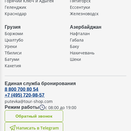
Горячий Ключ и Адыгея
Пятигорск
Геленджик
Ессентуки
Краснодар
Железноводск
Грузия
Азербайджан
Боржоми
Нафталан
Цхалтубо
Габала
Уреки
Баку
Тбилиси
Нахичевань
Батуми
Шеки
Кахетия
Единая служба бронирования
8 800 700 80 54
+7 (495) 720-98-57
putevka@tour-shop.com
с 08:00 до 19:00
Режим работы
Oбратный звонок
Написать в Telegram