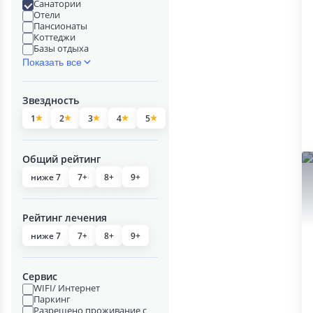
Санатории
Отели
Пансионаты
Коттеджи
Базы отдыха
Показать все
Звездность
1
2
3
4
5
Общий рейтинг
ниже 7
7+
8+
9+
Рейтинг лечения
ниже 7
7+
8+
9+
Сервис
WIFI/ Интернет
Паркинг
Разрешено проживание с